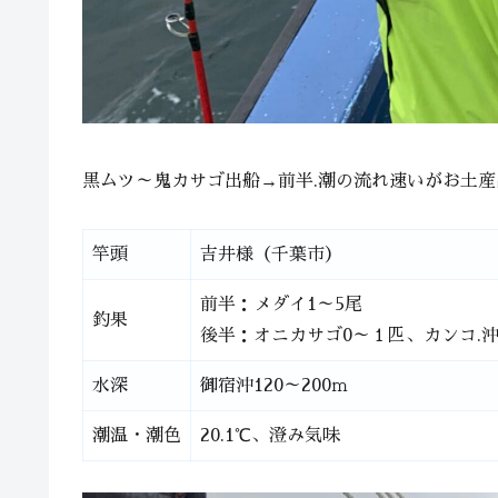
黒ムツ～鬼カサゴ出船→前半.潮の流れ速いがお土
竿頭
吉井様（千葉市）
前半：メダイ1～5尾
釣果
後半：オニカサゴ0～１匹、カンコ.沖
水深
御宿沖120～200ｍ
潮温・潮色
20.1℃、澄み気味