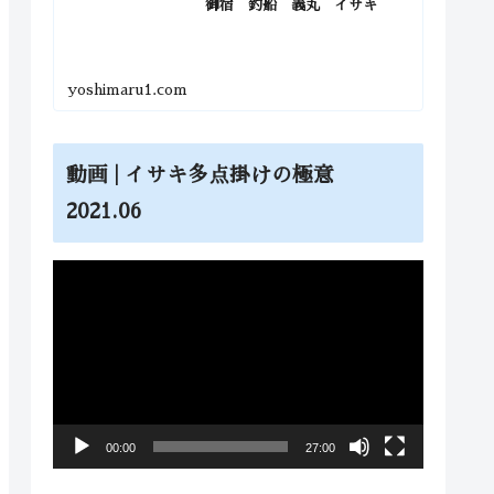
御宿 釣船 義丸 イサキ
yoshimaru1.com
動画 | イサキ多点掛けの極意
2021.06
動
画
プ
レ
ー
ヤ
00:00
27:00
ー