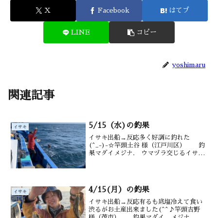
X
Facebook
はてブ
LINE
コピー
yoshimaru
関連記事
5/15（水)の釣果
イサキ
イサキ出船→反応多く好調に釣れた
(^_-)-☆竿頭土谷 様（江戸川区） 釣
果マダイメジナ. ウマヅラ交じるイサキ
31～50尾 20～35cm 水深御宿沖タナ
12～20ｍ水温・潮色19.2℃ 澄み
4/15(月）の釣果
イサキ
イサキ出船→反応有るも底塩冷えて食い
渋るがお土産出来ました(^^♪竿頭吉野
様（茂市） 釣果マダイ、メジナ メ