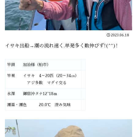
2023.06.18
イサキ出船→潮の流れ速く.単発多く数伸びず!(^^)!
竿頭 加治様（柏市）
竿果 イサキ 4～20匹（20～34㎝）
アジ多数 マダイ交る
水深 御宿沖タナ12~18m
潮温・潮色 20.0℃ 澄み気味