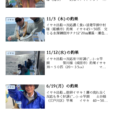
バル シマアジ0～2尾. ウマヅラ交じる
イサキ17～28尾 21～35cm 水深御宿
沖タナ12～20ｍ水温・潮色16.2℃ 澄...
11/3（木)の釣果
イサキ
イサキ出船⇒反応濃く食い活発竿頭中村
様（船橋市）釣果 イサキ45～50匹 交
じる水深御宿沖タナ12~20m潮温・潮色
23.3.℃ 澄み気味
11/12(水)の釣果
イサキ
イサキ出船⇒反応有り好調(^_-)-☆竿
頭 笹川様（成田市）釣果イサキ
38～５０匹（20～３5㎝） マダ
イ シマアジ ウマヅラ交じる水深御宿
沖 12～20m水温・潮色 19℃ 濁り
6/19(月）の釣果
イサキ
イサキ出船→抱卵イサキ！潮の流れ良く
反応も多く好調(^_-)-☆竿頭 土谷様
（江戸川区）竿果 イサキ 40～50匹
（20～3５㎝） アジ多数 メバ
ル交る 水深 御宿沖タナ8~16m潮
温・潮色 19.0℃ 薄濁り