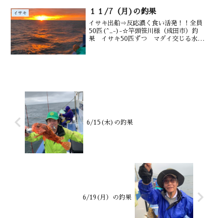
１１/7（月)の釣果
イサキ
イサキ出船⇒反応濃く食い活発！！全員
50匹(^_-)-☆竿頭笹川様（成田市）釣
果 イサキ50匹ずつ マダイ交じる水深
御宿沖タナ12~20m潮温・潮色20.8.℃
薄濁り
6/15(木)の釣果
6/19(月）の釣果