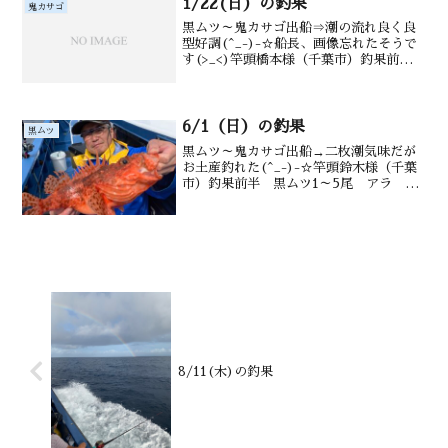
1/22(日）の釣果
鬼カサゴ
黒ムツ～鬼カサゴ出船⇒潮の流れ良く良
型好調(^_-)-☆船長、画像忘れたそうで
す(>_<)竿頭橋本様（千葉市）釣果前半：
メダイ3～8尾 アジ、サバ多数後半：
沖カサゴ 水深御宿沖130～200m潮温・
潮色15.7℃ 澄み
6/1（日）の釣果
黒ムツ
黒ムツ～鬼カサゴ出船→二枚潮気味だが
お土産釣れた(^_-)-☆竿頭鈴木様（千葉
市）釣果前半 黒ムツ1～5尾 アラ メ
ダイ 鯖 後半 オニカサゴ1尾 カン
コ 沖カサゴも 水深御宿沖 150～
220m水温・潮色 2152℃ 澄み
8/11(木)の釣果