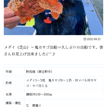
2022.08.21
メダイ（芝山）～鬼カサゴ出船⇒久しぶりの出船です。皆
さんお見上げ出来ました(^^♪
竿頭
野尻様（習志野市）
メダイ1～5尾 鬼カサゴ0～１匹・沖メバル沖カサ
釣果
ゴ・サバ交じる
水深
御宿沖130～200m
潮温・潮色
℃ 薄濁り