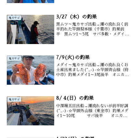
も 水深御宿沖170～220m水温
17.9℃ 潮色 澄み
3/27（木）の釣果
鬼カサゴ
黒ムツ～鬼カサゴ出船→潮の流れ良く前
半釣れた竿頭梨本様（千葉市）釣果前
半 黒ムツ1～5尾 サバ多数・メダイ0
～4尾 後半 オニカサゴ１尾 カンコ
沖メバルも水深御宿沖 100～220m水温・
潮色 17.1℃、澄み
7/9(火)の釣果
鬼カサゴ
メダイ～鬼カサゴ出船→潮の流れ良くお
土産出来ました(^_-)-☆竿頭青山様（府
中市）釣果メダイ1～3尾後半 オニカサ
ゴ0～3尾 沖カサゴ 水深御宿沖
150～ 200m水温・潮色20.1℃ 澄み～濁
り
8/ 4(日）の釣果
鬼カサゴ
中深場五目出船→潮流れないが前半好調
(^_-)-☆竿頭外山様（東金市）釣果メダ
イ1～10尾 サバ後半 オニカサ
ゴ 沖カサゴ 水深御宿沖150～ 200m
水温 23.8℃ 潮色 澄み気味