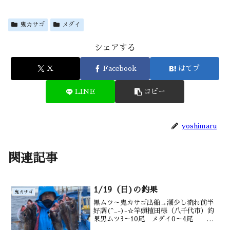
鬼カサゴ
メダイ
シェアする
X
Facebook
はてブ
LINE
コピー
yoshimaru
関連記事
1/19（日)の釣果
鬼カサゴ
黒ムツ～鬼カサゴ出船→潮少し流れ前半
好調(^_-)-☆竿頭植田様（八千代市）釣
果黒ムツ3～10尾 メダイ0～4尾 サ
バ アジも後半オニ カンコ 沖カサゴ