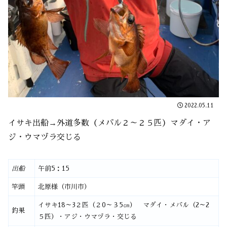
2022.05.11
イサキ出船→外道多数（メバル２～２５匹）マダイ・ア
ジ・ウマヅラ交じる
出船
午前5：15
竿頭
北原様（市川市）
イサキ18～3２匹（２0～３5㎝） マダイ・メバル（2～2
釣果
５匹）・アジ・ウマヅラ・交じる