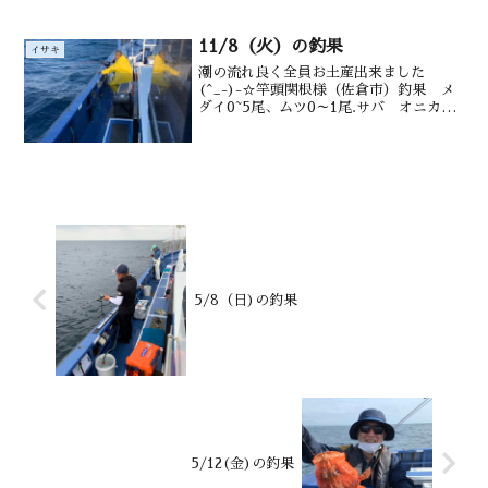
色１6.8℃ 濁り前半トップだった鈴木さ
ん↑サ...
11/8（火）の釣果
イサキ
潮の流れ良く全員お土産出来ました
(^_-)-☆竿頭関根様（佐倉市）釣果 メ
ダイ0~5尾、ムツ0～1尾.サバ オニカサ
ゴ沖カサゴ沖メバル水深御宿沖
140~200m潮温・潮色22.7.℃ 澄み
5/8（日)の釣果
5/12(金)の釣果