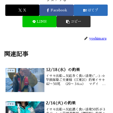
X
Facebook
はてブ
LINE
コピー
yoshimaru
関連記事
12/18(水）の釣果
イサキ
イサキ出船→反応多く食い活発(^_-)-☆
竿頭都築ご夫妻様（江東区）釣果イサキ
42～50尾 （20～３6㎝） マダイ タ
カベ メジナ ウマヅラも水深御宿沖12
～ 20m水温 18.9 ℃ 潮色 澄み気味
2/14(火)の釣果
イサキ
イサキ出船⇒反応濃く食い活発50匹が３