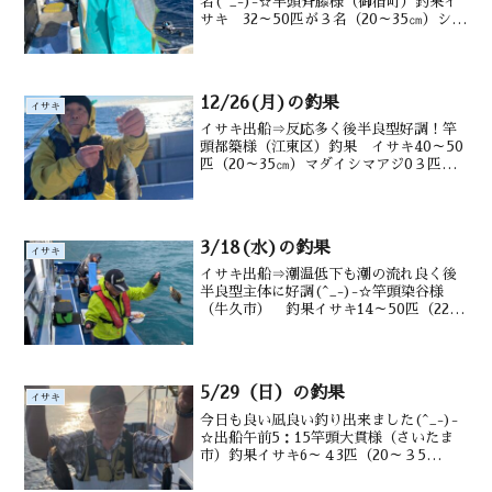
名(^_-)-☆竿頭斉藤様（御宿町）釣果イ
サキ 32～50匹が３名（20～35㎝）シマ
アジ7～12匹 マダイ0～匹 ハタウマヅ
ラ交じる水深御宿沖タナ15~20m潮温・潮
色17.2℃ 澄み
12/26(月)の釣果
イサキ
イサキ出船⇒反応多く後半良型好調！竿
頭都築様（江東区）釣果 イサキ40～50
匹（20～35㎝）マダイシマアジ0３匹
ウマヅラ.メジナ交じる水深御宿沖タナ
10~20m潮温・潮色18.1 澄み気味↑斎藤
さん渡辺さん↑仲佐さん↑
3/18(水)の釣果
イサキ
イサキ出船⇒潮温低下も潮の流れ良く後
半良型主体に好調(^_-)-☆竿頭染谷様
（牛久市） 釣果イサキ14～50匹（22～
３6㎝） マダイ タカベ キントキ
ウマヅラ 交じる水深御宿沖 タナ12～
30m水温・潮色14.7℃ 澄み
5/29（日）の釣果
イサキ
今日も良い凪良い釣り出来ました(^_-)-
☆出船午前5：15竿頭大貫様（さいたま
市）釣果イサキ6～４3匹（20～３5
㎝） メバル0～10アジ・ウマヅラ・交
じる水深御宿沖10～20mのタナ潮温・潮