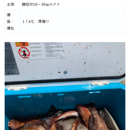
水深
御宿沖10～30mのタナ
潮
温・
１7.6℃ 薄濁り
潮色