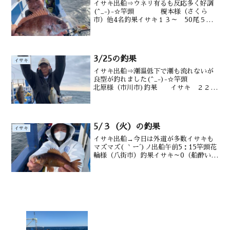
イサキ出船⇒ウネリ有るも反応多く好調
(^_-)-☆竿頭 榎本様（さくら
市）他4名釣果イサキ１３～ 50尾５０
尾が５人サイズ（２0～35㎝）マダイ
メジナも 水深御宿沖タナ10～
20m水温・潮色24.0℃ うす濁り
3/25の釣果
イサキ
イサキ出船⇒潮温低下で潮も流れないが
良型が釣れました(^_-)-☆竿頭
北原様（市川市)釣果 イサキ ２２～
36㎝ 21～37尾 タカベ ア
ジ ウマヅラも水深御宿沖 タナ12～
35m水温・潮色14℃ 濁り
5/３（火）の釣果
イサキ
イサキ出船→今日は外道が多数イサキも
マズマズ( ｀ー´)ノ出船午前5：15竿頭花
輪様（八街市）釣果イサキ～0（船酔い）
～32匹（２1～３4㎝） マダイ・メバ
ル・メジナ・ウマヅラ・交じる水深御宿
沖15m前後潮温・潮色１7.2℃ 澄み気味
今日は...