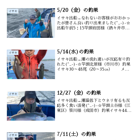
5/20（金）の釣果
イサキ
イサキ出船→なれないお客様がおおかっ
たが皆さん良い釣り出来ました(^_-)-☆
出船午前5：15竿頭岩田様（酒々井市）
釣果イサキ12～４０匹（20～３5㎝）
メバル・クロダイ・アジ・ウマヅラ・交
じる水深御宿沖10～15mのタナ潮温・潮
色１8....
5/14(水)の釣果
イサキ
イサキ出船→潮の流れ速いが反応有り釣
れた(^_-)-☆竿頭北原様（市川市）釣果
イサキ30～48尾（20～35㎝） メジ
ナ ウマヅラも水深御宿沖 タナ12～20m
水温・潮色 17.1℃ 薄濁り
12/27（金）の釣果
イサキ
イサキ出船→潮温低下とウネリ有るも反
応多く食い活発(^_-)-☆竿頭土谷様（江
東区）笹川様（成田市）釣果イサキ44～
50尾 （20～３6㎝） カンパチ タカ
ベ メジナ ウマヅラも水深御宿沖12～
20m水温 17.5 ℃ 潮色 澄み気味
7/11(土）の釣果
イサキ