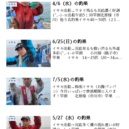
4/6（水）の釣果
イサキ
イサキ出船→ウネリ残るも反応濃く好調
(^_-)-☆出船午前5：30竿頭北原様（市
川）他５名釣果イサキ40～50匹（２1～
３4㎝） メバル・ムロアジ・ウマヅラ・
交じる水深御宿沖２０m前後潮温・潮色
１５℃ 澄み
6/25(日)の釣果
イサキ
イサキ出船→反応有るも喰い渋るも外道
多彩(^_-)-☆竿頭 小川様（銚子市）
竿果 イサキ 14～25匹（20～34㎝）
メバル0～３匹タカベ メジナ ウマヅ
ラ アジ多数 マダイ交る 水
深 御宿沖タナ10~20m潮温・潮
色 2...
7/5(水)の釣果
イサキ
イサキ出船→梅雨イサキ（お腹パンパ
ン）今月いっぱいで禁漁期間に入りま
す！竿頭 北原様（市川市）竿果
イサキ 20～32匹（20～35㎝） アジ多
数 マダイ 交じる水深 御
宿沖タナ12~20m潮温・潮色
21.0℃ 澄み気味
5/27（水）の釣果
イサキ
イサキ出船⇒反応多く潮の流れ速いが好