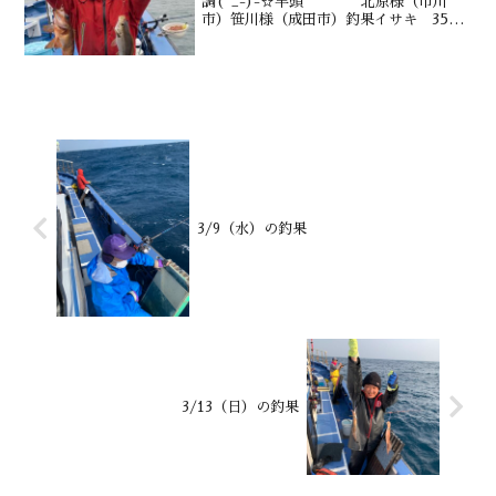
調(^_-)-☆竿頭 北原様（市川
市）笹川様（成田市）釣果イサキ 35～
50尾（２1～35㎝）マダイ メバル
ウマヅラも 水深御宿沖タナ10～
20m水温・潮色20.8℃ 澄み気味
3/9（水）の釣果
3/13（日）の釣果