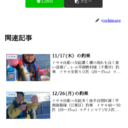
LINE
コピー
yoshimaru
関連記事
11/17(木）の釣果
イサキ
イサキ出船⇒反応濃く潮の流れも良く食
い活発(^_-)-☆竿頭野村様（千葉市）釣
果 イサキ全員５０匹（20～35㎝）マダ
イ・メジナ交じる水深御宿沖タナ1２
~25m潮温・潮色21.0.℃ 澄み矢部さん↑
一本の梁に２匹(^^♪武田さん↑釣れす
ぎ!...
12/26(月)の釣果
イサキ
イサキ出船⇒反応多く後半良型好調！竿
頭都築様（江東区）釣果 イサキ40～50
匹（20～35㎝）マダイシマアジ0３匹
ウマヅラ.メジナ交じる水深御宿沖タナ
10~20m潮温・潮色18.1 澄み気味↑斎藤
さん渡辺さん↑仲佐さん↑