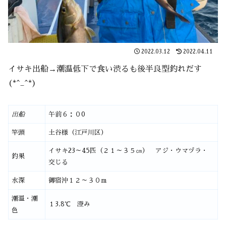
2022.03.12
2022.04.11
イサキ出船→潮温低下で食い渋るも後半良型釣れだす
(*^_^*)
出船
午前６：０0
竿頭
土谷様（江戸川区）
イサキ23～45匹（２１～３５㎝） アジ・ウマヅラ・
釣果
交じる
水深
御宿沖１２～３０m
潮温・潮
１3.8℃ 澄み
色