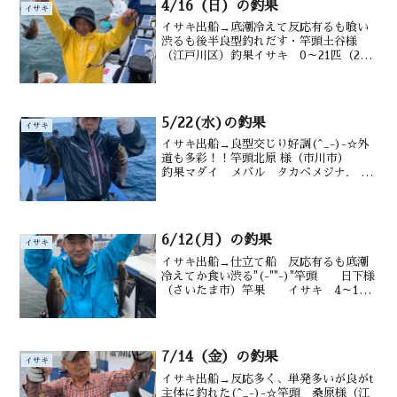
4/16（日）の釣果
イサキ
イサキ出船→底潮冷えて反応有るも喰い
渋るも後半良型釣れだす・竿頭土谷様
（江戸川区）釣果イサキ 0～21匹（20
～35㎝）シマアジ メバルウマヅラ交じ
る水深御宿沖タナ12~20m潮温・潮色
14.5.℃ 濁り
5/22(水)の釣果
イサキ
イサキ出船→良型交じり好調(^_-)-☆外
道も多彩！！竿頭北原 様（市川市）
釣果マダイ メバル タカベメジナ. ウ
マヅラ交じるイサキ28～４６尾 20～
35cm 水深御宿沖タナ12～20ｍ水温・
潮色19.2℃ 澄み
6/12(月）の釣果
イサキ
イサキ出船→仕立て船 反応有るも底潮
冷えてか食い渋る"(-""-)"竿頭 日下様
（さいたま市）竿果 イサキ 4～18
匹（20～34㎝） アジ多数 ウ
マヅラ交る 水深 御宿沖タナ12~20m
潮温・潮色 18.7.℃ 濁り
7/14（金）の釣果
イサキ
イサキ出船→反応多く、単発多いが良がt
主体に釣れた(^_-)-☆竿頭 桑原様（江