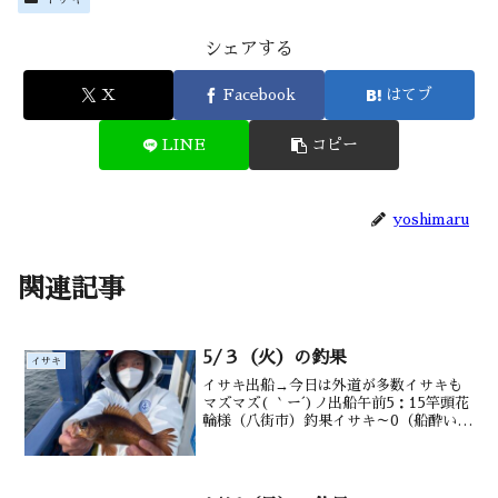
シェアする
X
Facebook
はてブ
LINE
コピー
yoshimaru
関連記事
5/３（火）の釣果
イサキ
イサキ出船→今日は外道が多数イサキも
マズマズ( ｀ー´)ノ出船午前5：15竿頭花
輪様（八街市）釣果イサキ～0（船酔い）
～32匹（２1～３4㎝） マダイ・メバ
ル・メジナ・ウマヅラ・交じる水深御宿
沖15m前後潮温・潮色１7.2℃ 澄み気味
今日は...