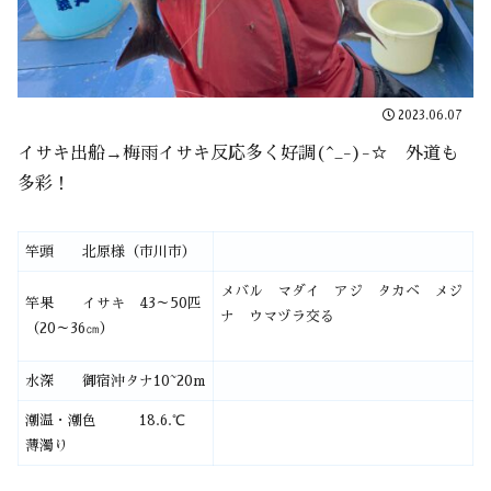
2023.06.07
イサキ出船→梅雨イサキ反応多く好調(^_-)-☆ 外道も
多彩！
竿頭 北原様（市川市）
メバル マダイ アジ タカベ メジ
竿果 イサキ 43～50匹
ナ ウマヅラ交る
（20～36㎝）
水深 御宿沖タナ10~20m
潮温・潮色 18.6.℃
薄濁り