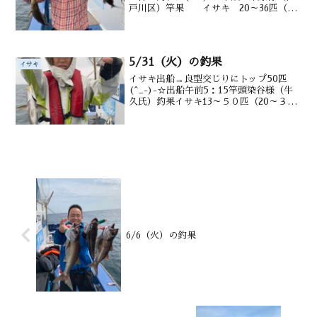
戸川区）竿果 イサキ 20～36匹（20
～35㎝）マダイ1～4匹タメジ
ナ アジ 水深 御宿沖タ
ナ10~m潮温・潮色 20.5℃ 濁り
5/31（火）の釣果
イサキ
イサキ出船→良型交じりにトップ50匹
(^_-)-☆出船午前5：15竿頭染谷様（牛
久氏）釣果イサキ13～５０匹（20～３5
㎝） メバル・アジ多数・ウマヅラ・交
じる水深御宿沖10～20mのタナ潮温・潮
色１7.1℃ 薄濁り
6/6（火）の釣果