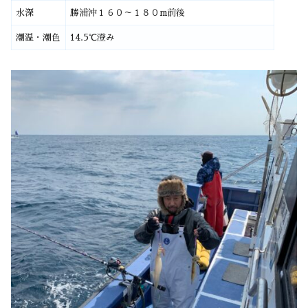
水深
勝浦沖１６０～１８０m前後
潮温・潮色
14.5℃澄み