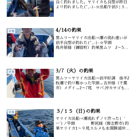
良く釣れました。ヤリイカも良型が昨日
より釣れました(^_-)-☆出船午前3：30
竿頭鳥井原様（御宿町）釣果良型黒ムツ
皆さんお土産出来ました。 ヤリイカ
2（船酔い）２～1５ハイ（36～５０㎝）
水深御宿沖～勝...
4/14の釣果
イカ
黒ムツ～ヤリイカ出船⇒潮の流れ速いが
前半良型が釣れた(^_-)-☆竿頭
鳥井原様（御宿町）釣果黒ムツ 2～5
尾 メダイ アジも後半 ヤリイカ ノ
リ渋る ヤリイカ1～4尾 沖メバル
も 水深御宿沖タナ115～220m水
温・潮色18.5...
3/7（火）の釣果
イカ
黒ムツ～ヤリイカ出船⇒前半好調 後半2
枚潮で釣り難かった竿頭→吉井様（千葉
市）メダイ→2～7尾 サバ.沖カサゴも後
半ヤリイカ→1～11ハイスルメ交じる
３/１５（日)の釣果
イカ
ヤリイカ出船⇒潮流れずノリ渋った( ｀
ー´)ノ竿頭 野尻様（習志野市)釣
果ヤリイカ1～９尾スルメも水深勝浦沖
180～200m水温・潮色15.7℃ 澄み