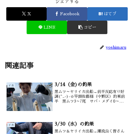
シェアする
X
Facebook
はてブ
LINE
コピー
yoshimaru
関連記事
3/14（金)の釣果
イカ
黒ムツ～ヤリイカ出船→前半反応有り好
調(^_-)-☆竿頭佐藤様（中野区）釣果前
半 黒ムツ3～7尾 サバ・メダイ0～３
尾 後半 ヤリイ2～9尾水深御宿沖 150
～220m水温・潮色 16.2℃、澄
3/30（水）の釣果
イカ
黒ムツ＆ヤリイカ出船→潮流良く皆さん