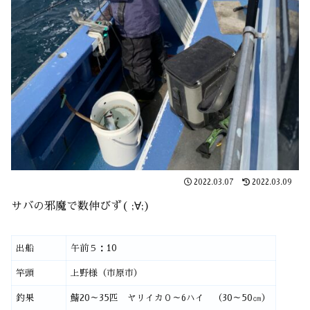
2022.03.07
2022.03.09
サバの邪魔で数伸びず( ;∀;)
出船
午前５：10
竿頭
上野様（市原市）
釣果
鯖20～35匹 ヤリイカ０～6ハイ （30～50㎝）