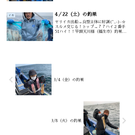
4／22（土）の釣果
イカ
ヤリイカ出船→良型主体に好調(^_-)-☆
スルメ交じる！トップ→７７ハイ２番手
51ハイ！！竿頭天川様（福生市）釣果ヤ
リイカ 20（船酔い～77ハイ（28～50ｃ
ｍ）スルメ交じる水深勝浦沖160～200ｍ
潮温・潮色15.7℃、澄み
3/4（金）の釣果
3/8（火）の釣果