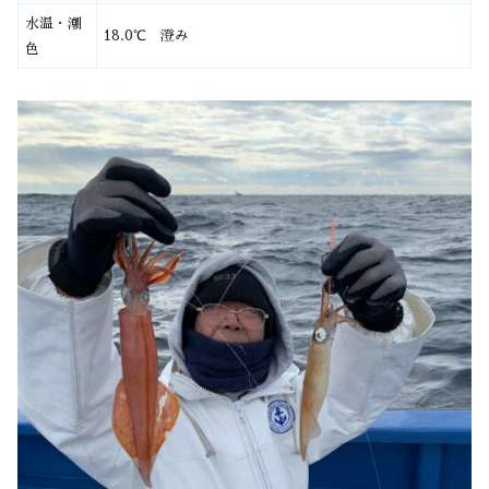
水温・潮
18.0℃ 澄み
色