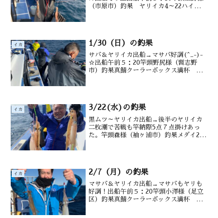
（市原市）釣果 ヤリイカ4～22ハイ
（40～50㎝）水深勝浦沖１５０m前後潮
温・潮色 15℃澄み
1/30（日）の釣果
イカ
サバ＆ヤリイカ出船→マサバ好調(^_-)-
☆出船午前５：20竿頭野尻様（習志野
市）釣果真鯖クーラーボックス満杯 ヤ
リイカ0～７ハイ 水深勝浦沖１８０m前
後潮温・潮色1６.５℃澄み
3/22(水)の釣果
イカ
黒ムツ～ヤリイカ出船→後半のヤリイカ
二枚潮で苦戦も竿納際5点７点掛けあっ
た。竿頭森様（袖ヶ浦市）釣果メダイ2～
４尾ヤリイカ ８～20ハイ（28～52ｃ
ｍ）水深御宿沖200ｍ前後潮温・潮色
18.0℃ 澄み
2/7（月）の釣果
イカ
マサバ＆ヤリイカ出船→マサバもヤリも
好調！出船午前５：20竿頭小澤様（足立
区）釣果真鯖クーラーボックス満杯 ヤ
リイカ8～15ハイ （23～50㎝）水深勝
浦沖１８０m前後潮温・潮色15.3℃澄み