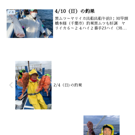
4/10（日）の釣果
イカ
黒ムツ～ヤリイカ出船出船午前3：30竿頭
橋本様（千葉市）釣果黒ムツも好調 ヤ
リイカ６～２４ハイ２番手23ハイ（38～
５０㎝）水深御宿沖１7+０～200ｍ潮
温・潮色 １6．3℃ 澄み
2/4（日)の釣果