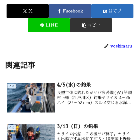
X
Facebook
はてブ
LINE
コピー
yoshimaru
関連記事
4/5(水)の釣果
イカ
良型主体に釣れたがサバ多苦戦( ;∀;)竿頭
村上様（江戸川区）釣果ヤリイカ 4～26
ハイ（27～52ｃｍ）スルメ交じる水深勝
浦沖180～220ｍ潮温15.8℃潮色薄濁り
3/13（日）の釣果
イカ
ヤリイカ出船→この後サバ終了。ヤリイ
カ出船です🙇出船午前５：10竿頭上野様