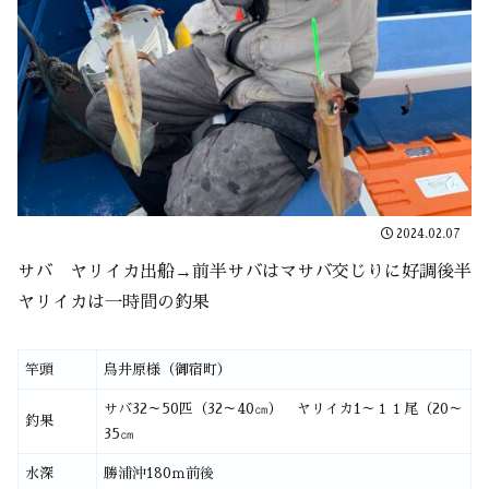
2024.02.07
サバ ヤリイカ出船→前半サバはマサバ交じりに好調後半
ヤリイカは一時間の釣果
竿頭
鳥井原様（御宿町）
サバ32～50匹（32～40㎝） ヤリイカ1～１１尾（20～
釣果
35㎝
水深
勝浦沖180ｍ前後