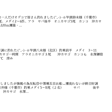
一人だけオデコで皆さん釣れました(^_-)-☆竿頭鈴木様（千葉市）
尾、メダイ2～6匹、アラ サバ後半 オニカサゴ5尾 カンコ 沖カサ
20ｍ潮温・...
に釣れた(^_-)-☆竿頭八木様（北区）釣果前半 メダイ 3～11
サゴ一時間 アラオニカサゴ３尾 沖カサゴ カンコも 水深御宿
.5℃ 澄み
出船しましたが強風の為反転😞中深場五目出船→潮流れないが終日好調
調布市）吉井様（千葉市）釣果メダイ5～8尾（２名） サバ 後半
沖カサゴ 水深...