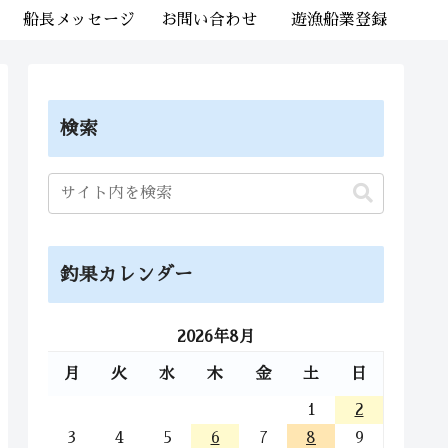
船長メッセージ
お問い合わせ
遊漁船業登録
検索
釣果カレンダー
2026年8月
月
火
水
木
金
土
日
1
2
3
4
5
6
7
8
9