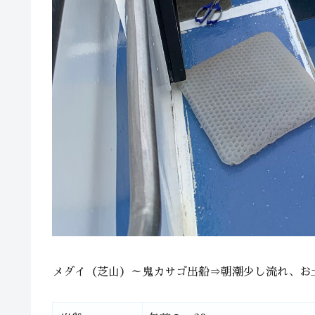
メダイ（芝山）～鬼カサゴ出船⇒朝潮少し流れ、お土