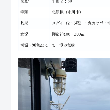
出船
午前２：30
竿頭
北原様（市川市）
釣果
メダイ（2～5尾）・鬼カサゴ・
水深
御宿沖100～200m
潮温・潮色23.4
℃ 澄み気味