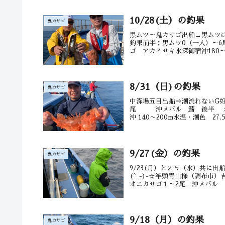
10/28(土）の釣果
鬼カサゴ
黒ムツ～鬼カサゴ出船→黒ムツは
釣果前半：黒ムツ0（一人）～6
ゴ アカイサキ水深御宿沖180～2
8/31（日)の釣果
鬼カサゴ
中深場五目出船⇒潮流れないG好調
尾 沖メバル 鯖 後半 カ
沖 140～200m水温・潮色 27
9/27(金）の釣果
鬼カサゴ
9/23(月）と２５（水）共に
(^_-)-☆竿頭青山様（
オニカサゴ１～2尾 沖メバル 
9/18（月）の釣果
鬼カサゴ