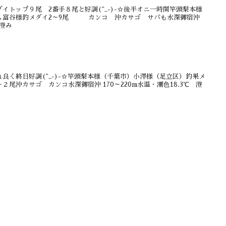
イトップ９尾 2番手８尾と好調(^_-)-☆後半オニ一時間竿頭梨本様
→富谷様釣メダイ2～9尾 カンコ 沖カサゴ サバも水深御宿沖
、澄み
良く終日好調(^_-)-☆竿頭梨本様（千葉市）小澤様（足立区）釣果メ
２尾沖カサゴ カンコ水深御宿沖 170～220m水温・潮色18.3℃ 澄