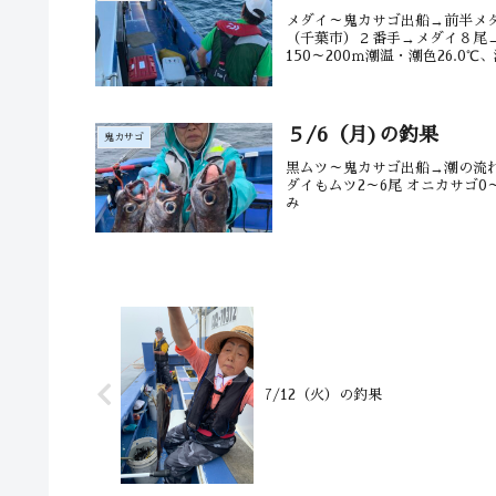
メダイ～鬼カサゴ出船→前半メダ
（千葉市）２番手→メダイ８尾
150～200ｍ潮温・潮色26.0℃
５/6（月)の釣果
鬼カサゴ
黒ムツ～鬼カサゴ出船→潮の流れ
ダイもムツ2～6尾 オニカサゴ0～
み
7/12（火）の釣果