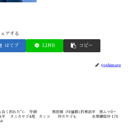
シェアする
はてブ
LINE
コピー
yoshimaru
れ良く釣れた"(- 竿頭 黒田様（印旛郡)釣果前半 黒ムツ0～
 オニカサゴ4尾 カンコ 沖カサゴも 水深御宿沖 170
澄み