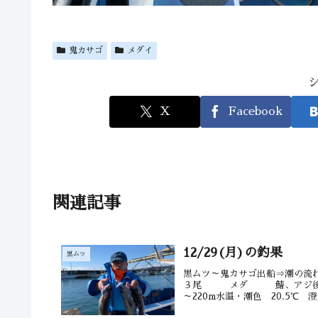
鬼カサゴ
メダイ
X
Facebook
関連記事
12/29(月)の釣果
黒ムツ
黒ムツ～鬼カサゴ出船⇒潮の流
３尾 メダ 鯖、アジ後半
～220m水温・潮色 20.5℃ 