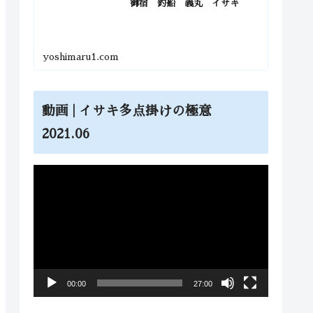
御宿 釣船 義丸 イサキ
yoshimaru1.com
動画 | イサキ多点掛けの極意
2021.06
動
画
プ
レ
ー
ヤ
00:00
27:00
ー