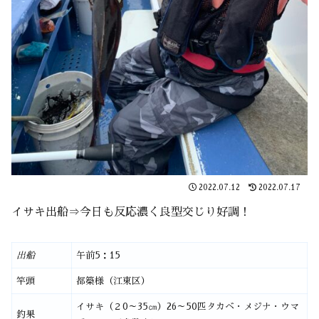
2022.07.12
2022.07.17
イサキ出船⇒今日も反応濃く良型交じり好調！
出船
午前5：15
竿頭
都築様（江東区）
イサキ（２0～35㎝）26～50匹タカベ・メジナ・ウマ
釣果