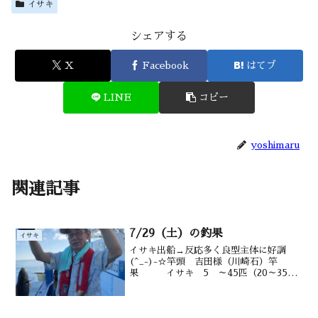
イサキ
シェアする
X
Facebook
はてブ
LINE
コピー
yoshimaru
関連記事
7/29（土）の釣果
イサキ
イサキ出船→反応多く良型主体に好調
(^_-)-☆竿頭 吉田様（川崎石）竿
果 イサキ 5 ～45匹（20～35
㎝）マダイ（0～３尾）メジナ タカベ
ウマヅラ水深御宿沖タナ8~16m潮温・潮
色23.1℃ 澄み気味