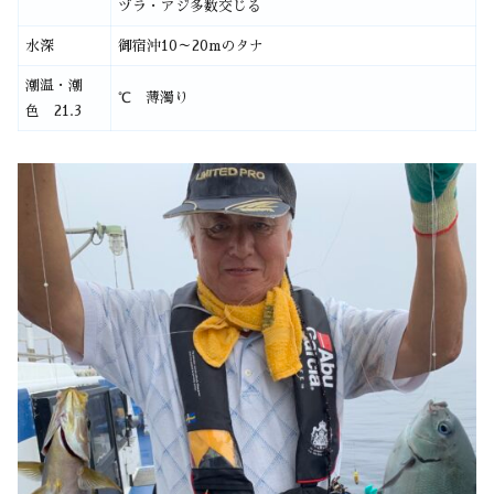
ヅラ・アジ多数交じる
水深
御宿沖10～20mのタナ
潮温・潮
℃ 薄濁り
色 21.3