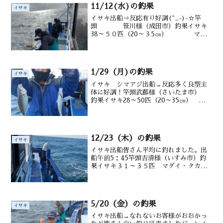
11/12(水)の釣果
イサキ
イサキ出船⇒反応有り好調(^_-)-☆竿
頭 笹川様（成田市）釣果イサキ
38～５０匹（20～３5㎝） マダ
イ シマアジ ウマヅラ交じる水深御宿
沖 12～20m水温・潮色 19℃ 濁り
1/29（月)の釣果
イサキ
イサキ シマアジ出船→反応多く良型主
体に好調！竿頭武藤様（さいたま市）
釣果イサキ28～50匹（20～35㎝） シマ
アジ（6～15匹）、ウマヅラ水深御宿沖タ
ナ12～20ｍ水温・潮色17.0℃ 澄み
12/23（木）の釣果
イサキ
イサキ出船皆さん平均に釣れました。出
船午前5：45竿頭吉清様（いすみ市）釣
果イサキ３１～３５匹 マダイ・タカ
ベ・メジナ・ウマヅラ多数交じる水深御
宿沖タナ1２～2０m前後潮温・潮色１
６.8℃ 薄濁り仲佐さん↑良型トリプル
(^^♪２番手の都築さ...
5/20（金）の釣果
イサキ
イサキ出船→なれないお客様がおおかっ