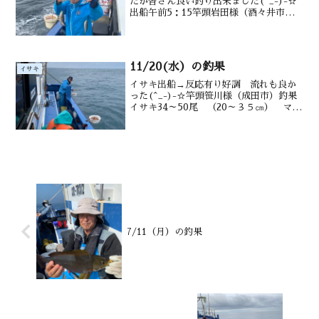
たが皆さん良い釣り出来ました(^_-)-☆
出船午前5：15竿頭岩田様（酒々井市）
釣果イサキ12～４０匹（20～３5㎝）
メバル・クロダイ・アジ・ウマヅラ・交
じる水深御宿沖10～15mのタナ潮温・潮
色１8....
11/20(水）の釣果
イサキ
イサキ出船→反応有り好調 流れも良か
った(^_-)-☆竿頭笹川様（成田市）釣果
イサキ34～50尾 （20～３５㎝） マダ
イ０～２尾メジ タカベ メジナも水深
御宿沖12～ 20m水温 21.2 ℃ 潮色
澄み気味
7/11（月）の釣果