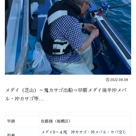
2022.08.08
メダイ（芝山）～鬼カサゴ出船⇒早朝メダイ後半沖メバ
ル・沖カサゴ等…
竿頭
佐藤様（板橋区）
メダイ0～４尾 沖カサゴ・沖メバル・サバ交じ
釣果