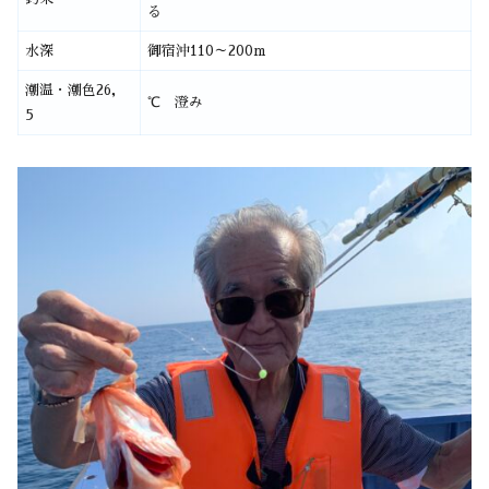
る
水深
御宿沖110～200m
潮温・潮色26，
℃ 澄み
5