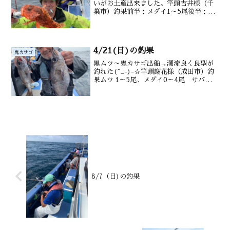
いがお土産出来ました。竿頭吉井様（千
葉市）釣果前半：メダイ1～5尾後半：オ
ニカサゴ0～１匹、カンコ.沖メバル.沖カ
サゴも水深御宿沖120～200ｍ潮温・潮色
20.1℃、澄み気味
4/21(日)の釣果
鬼カサゴ
黒ムツ～鬼カサゴ出船→潮流良く良型が
釣れた(^_-)-☆竿頭謝花様（成田市）釣
果ムツ 1～5尾、メダイ0～4尾 サバオニ
カサゴ0～２尾 沖カサゴも水深御宿沖
180～220m水温・潮色19.1℃ 澄み
8/7（日)の釣果