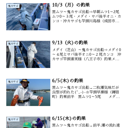
10/3（月）の釣果
鬼カサゴ
黒ムツ～鬼カサゴ出船⇒早朝ムツ1～2尾
ムツ0～３尾・メダイ・サバ後半オニ・カ
ンコ・沖カサゴも竿頭川島様（成田市）
釣果黒ムツ1～2尾 鬼カサゴ1尾 沖カ
サゴ カンコ サバ交じる水深御宿沖120
～200m潮温・潮色26.7℃ 澄み
9/13（火)の釣果
鬼カサゴ
メダイ（芝山）～鬼カサゴ出船⇒メダイ0
～４尾とサバ後半オニ0～２尾カンコ 沖
カサゴ竿頭重実様（八王子市）釣果メダ
イ0～4尾 鬼カサゴ0～2尾 沖メバル
沖カサゴ カンコ サバ交じる水深御宿
沖120～200m潮温・潮色27.6℃ 澄み
6/5(木)の釣果
鬼カサゴ
黒ムツ～鬼カサゴ出船→二枚潮気味だが
良型が釣れた(^_-)-☆竿頭早瀬様（御宿
町）釣果前半 黒ムツ1～5尾 メダイ1
～3尾 鯖 後半 オニカサゴ2尾 カ
ンコ 沖カサゴも 水深御宿沖 100～
220m水温・潮色 20.5℃ 澄み
6/15(木)の釣果
鬼カサゴ
黒ムツ～鬼カサゴ出船→前半.潮の流れ速