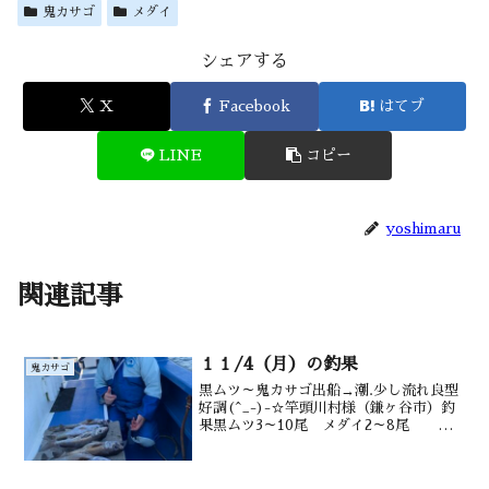
鬼カサゴ
メダイ
シェアする
X
Facebook
はてブ
LINE
コピー
yoshimaru
関連記事
１１/4（月）の釣果
鬼カサゴ
黒ムツ～鬼カサゴ出船→潮.少し流れ良型
好調(^_-)-☆竿頭川村様（鎌ヶ谷市）釣
果黒ムツ3～10尾 メダイ2～8尾 サ
バ 後半 オニ3尾 カンコ 沖カ
サゴ 水深御宿沖170～ 220m水温
24.7 ℃ 潮色 澄み