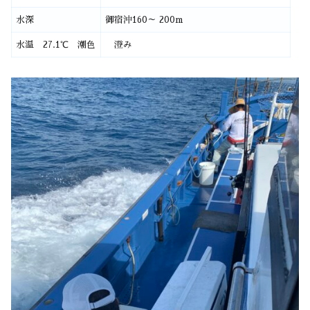
水深
御宿沖160～ 200m
水温 27.1℃ 潮色
澄み