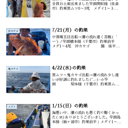
全員お土産出来ました竿頭関根様（佐倉
市）釣果黒ムツ0～3尾 メダイ1～３
匹 サバもオニカサゴ0～2匹沖カサゴ
も水深御宿沖170～220ｍ水温・潮色
16.5℃ 澄み
7/21(月）の釣果
沖カサゴ
中深場五目出船⇒潮の流れ速く苦戦( ｀
ー´)ノ竿頭橋本様（千葉市）釣果前半
メダ1～4尾 沖カサゴ 鯖 後半オ
ニカサゴ型見ず カンコ 沖カサ
ゴ 水深御宿沖 100～200m水温・潮
色 28.5℃ 澄み
4/22(水)の釣果
鬼カサゴ
黒ムツ～鬼カサゴ出船⇒潮の流れ少し速
いが好調に釣れました(^_-)-☆竿
頭 梨本様（千葉市）釣果黒ム
ツ 2～6尾 アラ メダイ アジ サバ
も後半 鬼カサゴ５尾 カンコ 沖カサ
ゴも 水深御宿沖タナ100～220m水
温・潮色20.1℃...
1/15(日）の釣果
メダイ
海悪い中、潮の流れも悪く釣り難くかっ
た( ;∀;)ありがとうございました。竿頭島
本様（袖ヶ浦市）釣果前半：メダイ1～4
尾 アジ、サバも 後半：沖カサゴ、ム