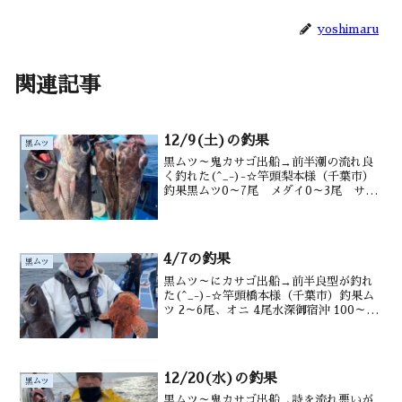
yoshimaru
関連記事
12/9(土)の釣果
黒ムツ
黒ムツ～鬼カサゴ出船→前半潮の流れ良
く釣れた(^_-)-☆竿頭梨本様（千葉市）
釣果黒ムツ0～7尾 メダイ0～3尾 サバ
も沖カサゴ水深御宿沖160～220ｍ水温・
潮色19.5℃、澄み
4/7の釣果
黒ムツ
黒ムツ～にカサゴ出船→前半良型が釣れ
た(^_-)-☆竿頭橋本様（千葉市）釣果ム
ツ 2～6尾、オニ 4尾水深御宿沖 100～
220m水温・潮色18.4℃ 澄み
12/20(水)の釣果
黒ムツ
黒ムツ～鬼カサゴ出船→詩を流れ悪いが