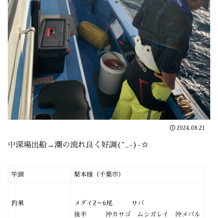
2024.08.21
中深場出船→潮の流れ良く好調(^_-)-☆
竿頭
梨本様（千葉市）
釣果
メダイ2～6尾 サバ
後半 沖カサゴ ムシガレイ 沖メバル