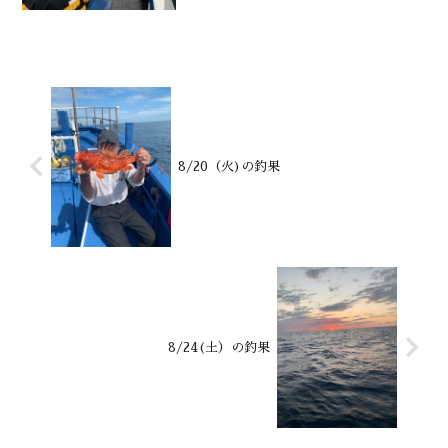
シガレイも水深御宿沖170～200m潮温・
潮色15.4℃ 澄み気味
8/20（火)の釣果
8/24(土）の釣果