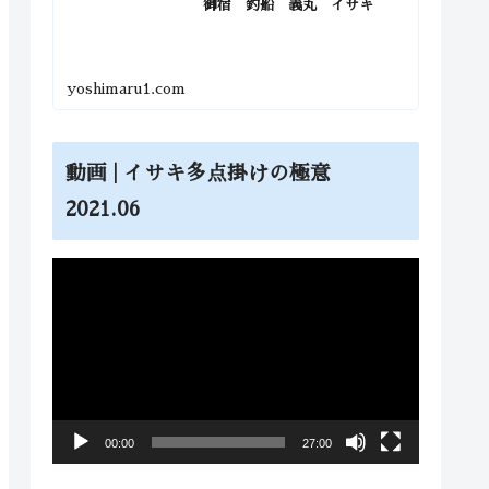
御宿 釣船 義丸 イサキ
yoshimaru1.com
動画 | イサキ多点掛けの極意
2021.06
動
画
プ
レ
ー
ヤ
00:00
27:00
ー