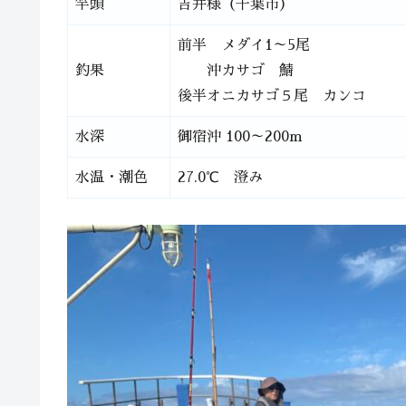
竿頭
吉井様（千葉市）
前半 メダイ1～5尾
釣果
沖カサゴ 鯖
後半オニカサゴ５尾 カン
水深
御宿沖 100～200m
水温・潮色
27.0℃ 澄み