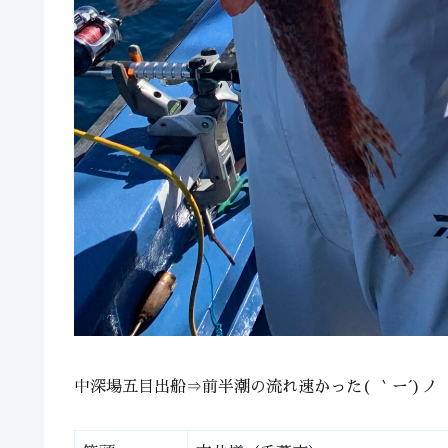
中深場五目出船⇒前半潮の流れ速かった( ｀ー´)ノ