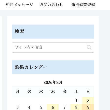
船長メッセージ
お問い合わせ
遊漁船業登録
検索
釣果カレンダー
2026年8月
月
火
水
木
金
土
日
1
2
3
4
5
6
7
8
9