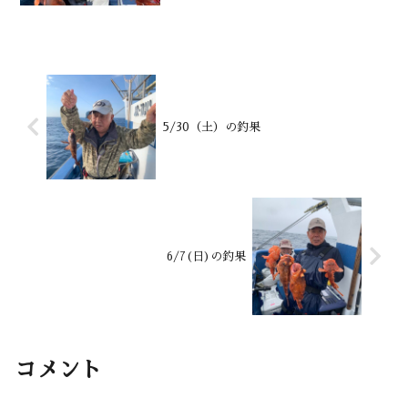
宿沖180~200m潮温・潮色22.1.℃ 澄み↑
土屋さん↑吉井さん
5/30（土）の釣果
6/7(日)の釣果
コメント