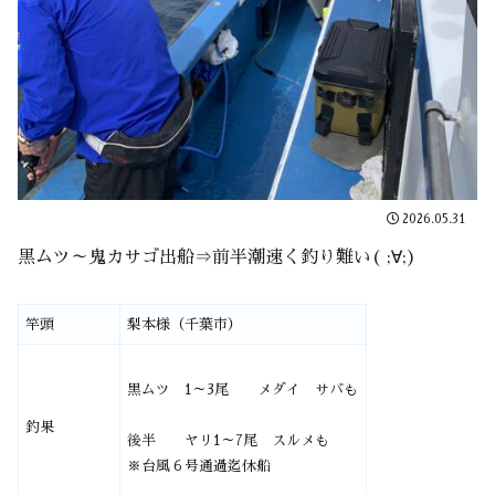
2026.05.31
黒ムツ～鬼カサゴ出船⇒前半潮速く釣り難い( ;∀;)
竿頭
梨本様（千葉市）
黒ムツ 1～3尾 メダイ サバも
釣果
後半 ヤリ1～7尾 スルメも
※台風６号通過迄休船