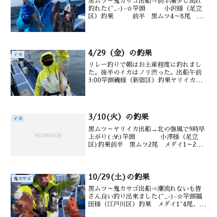
黒ムツ～鬼カサゴ出船⇒前半潮少し流れ
釣れた(^_-)-☆竿頭 小沢様（足立
区）釣果 前半 黒ムツ4～8尾 目
鯛 1～５尾 さばも 後半 オ
ニカサゴ2尾カンコ 沖カサゴも水
深 御宿沖140～200ｍ潮温 潮色
23.0℃
4/29（金）の釣果
イカ
リレー釣りで朝はお土産程度に釣れまし
た。後半のイカはノリ渋った。出船午前
3:00竿頭磯様（新宿区）釣果ヤリイカ0～
2ハイ（35～５0㎝）水深御宿沖１7０～
200ｍ潮温・潮色 17.0℃ 澄み
3/10(火）の釣果
イカ
黒ムツ～ヤリイカ出船→北の強風で9時早
上がり( ;∀;)竿頭 小澤様（足立
区)釣果前半 黒ムツ2尾 メダイ1～2
尾 、後半 スルメ1～4尾 ヤリイ
カ 沖カサゴも水深御宿沖 180～220m
前後水温・潮色16.0℃ 澄み
10/29(土)の釣果
鬼カサゴ
黒ムツ～鬼カサゴ出船⇒潮流れないも皆
さん良い釣り出来ました(^_-)-☆竿頭福
田様（江戸川区）釣果 メダイ1~4尾、ム
ツ.サバ多数 オニカサゴ0～3尾、水深御