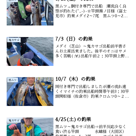
黒ムツ→胴付き専門で出船 潮流良く良
型が釣れた(^_-)-☆竿頭湯ノ目様（富士
見市）釣果メダイ2～7尾 黒ムツ0～2
匹 沖カサゴ サバ水深御宿沖200ｍ前
後潮温・潮色20.8℃、澄み気味
7/3（日）の釣果
鬼カサゴ
メダイ（芝山）～鬼カサゴ出船前半皆さ
んお土産出来ました。後半のオニはサメ
多く苦戦( ;∀;)出船午前２：30竿頭上野様
（市原市）釣果メダイ（0～2尾）・沖カ
サゴ・沖メバル.サバ交じる水深御宿沖
110～200m潮温・潮色17.8℃ 濁り
10/7（木）の釣果
黒ムツ
同付き専門で出船しましたが潮の流れ速
くイマイチの釣果出船時間帯午前3：30竿
頭関根様（佐倉市）釣果クロムツ0～２匹
メダイ２～８匹、沖カサゴ、サバ等棚の
深さ御宿沖200m前後潮温・潮色 ２４.
５℃・澄み
4/25(土)の釣果
鬼カサゴ
黒ムツ～鬼カサゴ出船⇒前半反応少なく
食い渋る竿頭 水越様（大田区）