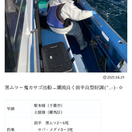
2025.04.29
黒ムツ～鬼カサゴ出船→潮流良く前半良型好調(^_-)-☆
梨本様（千葉市）
竿頭
土屋様（練馬区）
前半 黒ムツ2～6尾
釣果
サバ・メダイ0～3尾