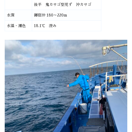
後半 鬼カサゴ型見ず 沖カサゴ
水深
御宿沖 180～220m
水温・潮色
18.1℃ 澄み