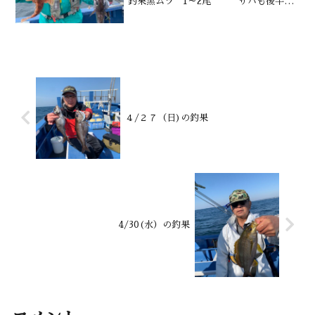
釣果黒ムツ 1～2尾 サバも後半
鬼カサゴ4尾 カンコ 沖カサゴも
水深御宿沖120～220m水温・潮色
20.5℃ 澄み
４/２７（日)の釣果
4/30(水）の釣果