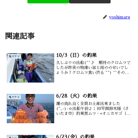
yoshimaru
関連記事
10/3（日）の釣果
鬼カサゴ
久しぶりの出船(^^♪ 期待のクロムツで
したが昨夜の物凄い雷と雨ののせいでし
ょうか？クロムツ食い渋る ^^) ~~その
内、素晴らしい日の出が…☺ のちすぐ曇
り(>_<)鬼カサゴもイマイチでした😞次
回に期待です！出船時間帯午前 ３：
３０竿頭...
6/28（火）の釣果
鬼カサゴ
潮の流れ良く全員お土産出来ました
(^_-)-☆出船午前２：30竿頭鈴木様（さ
いたま市）釣果黒ムツ・+オニカサゴ（0
～3匹）.カンコ・メダイ・沖メバル.サバ
交じる水深御宿沖120～200m潮温・潮色
18.6℃ 濁り
6/23(金）の釣果
黒ムツ