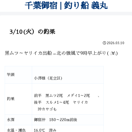
千葉御宿 | 釣り船 義丸
3/10(火）の釣果
2026.03.10
黒ムツ～ヤリイカ出船→北の強風で9時早上がり( ;∀;)
竿頭
小澤様（足立区)
前半 黒ムツ2尾 メダイ1～2尾 、
釣果
後半 スルメ1～4尾 ヤリイカ
沖カサゴも
水深
御宿沖 180～220m前後
水温・潮色
16.0℃ 澄み