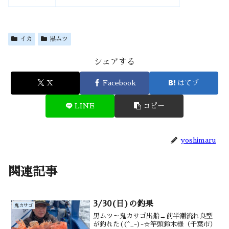
イカ
黒ムツ
シェアする
X
Facebook
はてブ
LINE
コピー
yoshimaru
関連記事
3/30(日)の釣果
鬼カサゴ
黒ムツ～鬼カサゴ出船→前半潮流れ良型
が釣れた((^_-)-☆竿頭鈴木様（千葉市）