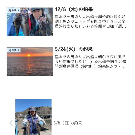
12/8（木)の釣果
鬼カサゴ
黒ムツ～鬼カサゴ出船⇒潮の流れ良く好
調！黒ムツ→トップ６匹２番手５匹と全
員釣れました(^_-)-☆竿頭青山様（調布
市）釣果 黒ムツ1～6尾・メダイ1～5
尾 アジ サバ多数 後半の鬼カサゴ
は一時間の釣果鬼カサゴ・沖カサゴも水
深御宿沖140～...
5/24(火）の釣果
鬼カサゴ
黒ムツ＆鬼カサゴ出船→朝から良い凪で
良い釣果でした(^_-)-☆出船午前２：30
竿頭鳥井原様（御宿町）釣果黒ムツ・オ
ニカサゴ・メダイ・沖メバル・沖カサ
ゴ・サバ交じる水深御宿沖1１0～200m
潮温・潮色1８．7℃ 澄み↑良型黒ムツ片
田さん↑鈴...
3/8（日)の釣果