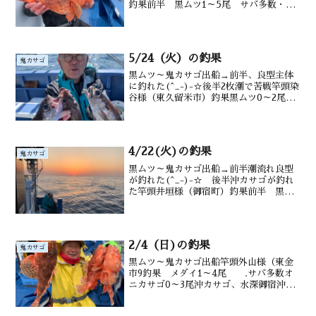
釣果前半 黒ムツ1～5尾 サバ多数・メ
ダイ 後半 オニカサゴ１尾 沖カサ
ゴも水深御宿沖 160～220m水温・潮色
17.1℃、澄み
5/24（火）の釣果
鬼カサゴ
黒ムツ～鬼カサゴ出船→前半、良型主体
に釣れた(^_-)-☆後半2枚潮で苦戦竿頭染
谷様（東久留米市）釣果黒ムツ0～2尾、
メダイ0～2尾 鬼カサゴ1尾 沖カサゴ
サバ水深御宿沖120～200ｍ前後潮温・潮
色21.2℃、澄み
4/22(火)の釣果
鬼カサゴ
黒ムツ～鬼カサゴ出船→前半潮流れ良型
が釣れた(^_-)-☆ 後半沖カサゴが釣れ
た竿頭井垣様（御宿町）釣果前半 黒ム
ツ0～4尾 サバ・メダイ0～4尾 後半オ
ニ食い渋る 水深御宿沖 160～220m水
温・潮色 16.5℃ うす濁り
2/4（日)の釣果
鬼カサゴ
黒ムツ～鬼カサゴ出船竿頭外山様（東金
市9釣果 メダイ1～4尾 .サバ多数オ
ニカサゴ0～3尾沖カサゴ、水深御宿沖
170～220ｍ水温・潮色19.2℃ 澄み