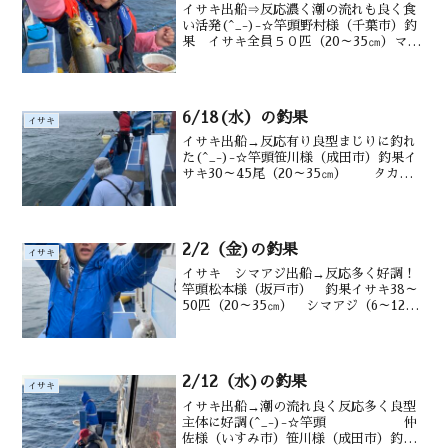
イサキ出船⇒反応濃く潮の流れも良く食
い活発(^_-)-☆竿頭野村様（千葉市）釣
果 イサキ全員５０匹（20～35㎝）マダ
イ・メジナ交じる水深御宿沖タナ1２
~25m潮温・潮色21.0.℃ 澄み矢部さん↑
一本の梁に２匹(^^♪武田さん↑釣れす
ぎ!...
6/18(水）の釣果
イサキ
イサキ出船→反応有り良型まじりに釣れ
た(^_-)-☆竿頭笹川様（成田市）釣果イ
サキ30～45尾（20～35㎝） タカベ
アジ メジナ ウマヅラも水深御宿沖 タ
ナ12～20m水温・潮色 17.1⌒9.2℃ 薄
濁り
2/2（金)の釣果
イサキ
イサキ シマアジ出船→反応多く好調！
竿頭松本様（坂戸市） 釣果イサキ38～
50匹（20～35㎝） シマアジ（6～12
匹）、マダイ ウマヅラ水深御宿沖タナ
20ｍ前後水温・潮色15.5℃ 澄み
2/12（水)の釣果
イサキ
イサキ出船→潮の流れ良く反応多く良型
主体に好調(^_-)-☆竿頭 仲
佐様（いすみ市）笹川様（成田市）釣