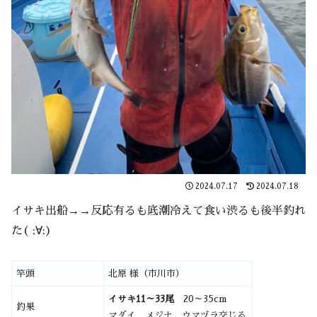
2024.07.17
2024.07.18
イサキ出船→→反応有るも底潮冷えて食い渋るも後半釣れ
た( ;∀;)
竿頭
北原 様（市川市）
イサキ11～33尾
20～35cm
釣果
マダイ メジナ ウマヅラ交じる