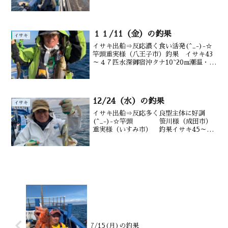
果 イサキ21～50尾（２名） （20
～３5㎝） マダイ シマアジ ウマヅラ
も水深 御宿沖12～ 20m水温
14.8℃...
１１/11（金）の釣果
イサキ
イサキ出船⇒反応濃く食い活発(^_-)-☆
竿頭重実様（八王子市）釣果 イサキ43
～４７匹水深御宿沖タナ10~20m潮温・潮
色21.8.℃ 澄み気味
12/24（水）の釣果
イサキ
イサキ出船⇒反応多く良型主体に好調
(^_-)-☆竿頭 笹川様（成田市）
重実様（いすみ市） 釣果イサキ45～５
０匹（20～３6㎝） マダイ メジ
ナ交じる水深御宿沖 12～20m水温・潮
色 18.3℃ 澄みきみ
7/15(月)の釣果