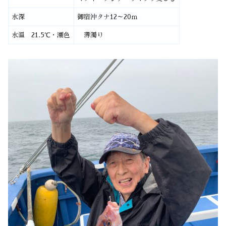
水深
御宿沖タナ12～20ｍ
水温 21.5℃・潮色
薄濁り