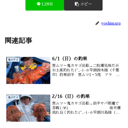
LINE
コピー
yoshimaru
関連記事
6/1（日）の釣果
鬼カサゴ
黒ムツ～鬼カサゴ出船→二枚潮気味だが
お土産釣れた(^_-)-☆竿頭鈴木様（千葉
市）釣果前半 黒ムツ1～5尾 アラ メ
ダイ 鯖 後半 オニカサゴ1尾 カン
コ 沖カサゴも 水深御宿沖 150～
220m水温・潮色 2152℃ 澄み
2/16（日）の釣果
鬼カサゴ
黒ムツ～鬼カサゴ出船→前半サバ邪魔で
苦戦( ;∀;) 後半潮
流れ良く釣れた(^_-)-☆竿頭川島様（横
芝ひかり町）釣果黒ムツ1～2尾 メダイ1
～3尾 サバも 後半オニ0～3尾カンコ
も水深御宿沖170～220m水温 18...