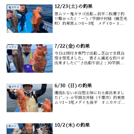
12/23(土)の釣果
鬼カサゴ
黒ムツ～鬼カサゴ出船→前半二枚潮で釣
り難かった( ｀ー´)ノ竿頭中村様（横芝光
町）釣果黒ムツ0～3尾 メダイ0～３
匹 サバもオニカサゴ4匹沖カサゴも水
深御宿沖130～220ｍ水温・潮色18.7℃
澄み
7/22(金)の釣果
メダイ
今日は同付き専門で出船→芝山で全員良
型を型見ました。 皆さん満足な釣りが
出来ました(^^♪出船午前２：30竿頭栗
林様（柏市）釣果アラ１尾・カンコ・沖
メバル・沖カサゴ・サバ交じる水深御宿
沖1５０～200m潮温・潮色21.５℃ 澄み
気味
6/30（日)の釣果
鬼カサゴ
潮流れないが良型主体にお土産出来まし
た(^_-)-☆竿頭吉井様（千葉市）釣果黒
ムツ1～3尾メダイも後半 オニカサゴ0～
2尾 カンコ 沖カサゴ 水深御宿沖
150～ 220m水温・潮色21.2℃ 薄濁り
10/2(木)の釣果
黒ムツ