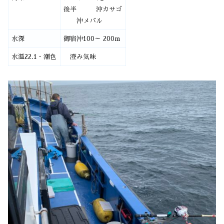
後半 沖カサゴ
沖メバル
水深
御宿沖100～ 200m
水温22.1・潮色
澄み気味