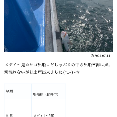
2024.07.14
メダイ～鬼カサゴ出船→どしゃぶりの中の出船☔海は凪、
潮流れないがお土産出来ました(^_-)-☆
竿頭
鴨嶋様（白井市）
釣果
メダイ1～5尾