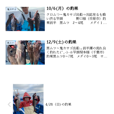
24.6℃・澄↑政吉さん黒ムツダブル↑染谷
さんもお土産...
10/6(月）の釣果
鬼カサゴ
クロムつ～鬼カサゴ出船⇒反応有るも喰
い渋る竿頭 野口様（市原市）釣
果前半 黒ムツ 2～4尾 メダイ１～3
尾 鯖、アジ スルメも後半 鬼
カサゴ1尾 カンコ 沖カサゴも 水
深御宿沖 140～210m水温・潮色
25.8℃ 澄...
12/9(土)の釣果
黒ムツ
黒ムツ～鬼カサゴ出船→前半潮の流れ良
く釣れた(^_-)-☆竿頭梨本様（千葉市）
釣果黒ムツ0～7尾 メダイ0～3尾 サバ
も沖カサゴ水深御宿沖160～220ｍ水温・
潮色19.5℃、澄み
4/28（日)の釣果