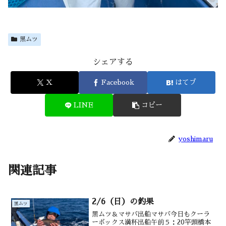
黒ムツ
シェアする
X
Facebook
はてブ
LINE
コピー
yoshimaru
関連記事
2/6（日）の釣果
黒ムツ
黒ムツ＆マサバ出船マサバ今日もクーラ
ーボックス満杯出船午前５：20竿頭橋本