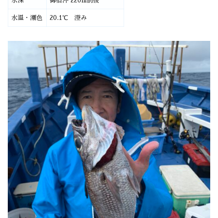
水深
御宿沖 220m前後
水温・潮色
20.1℃ 澄み