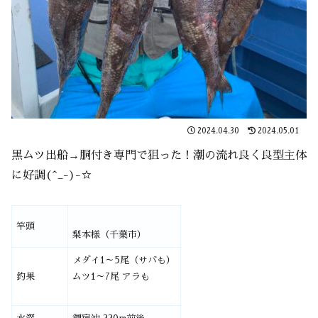
2024.04.30
2024.05.01
黒ムツ出船→胴付き専門で狙った！潮の流れ良く良型主体
に好調(^_-)-☆
竿頭
梨本様（千葉市）
メダイ1～5尾（サバも）
釣果
ムツ1～7尾 アラも