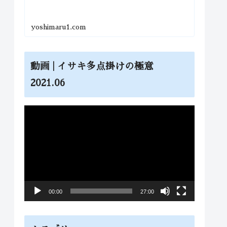
yoshimaru1.com
動画 | イサキ多点掛けの極意
2021.06
動
画
プ
レ
ー
ヤ
00:00
27:00
ー