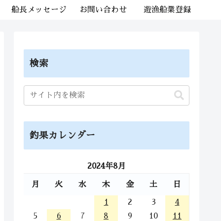
船長メッセージ
お問い合わせ
遊漁船業登録
検索
釣果カレンダー
2024年8月
月
火
水
木
金
土
日
1
2
3
4
5
6
7
8
9
10
11