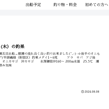
出船予定
釣り物・料金
初めての方へ
8(木）の釣果
場五目出船→朝潮の流れ良く良い釣り出来ました(^_-)-☆後半のオニも
^_^*)竿頭磯様（新宿区）釣果メダイ1～6尾 アラ サバ アジ後
オニカサゴ 沖カサゴ 水深御宿沖160～ 200m水温 25.5℃ 潮
澄み気味
2024.08.08