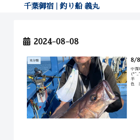
千葉御宿 | 釣り船 義丸
2024-08-08
8/
未分類
中深
(*
半 
色 