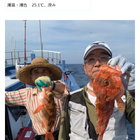
潮温・潮色
25.1℃、澄み