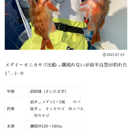
2023.07.19
メダイ～オニカサゴ出船→潮流れないが前半良型が釣れた
(^_-)-☆
竿頭
前田様（さいたま市）
前半→メダイ1～5尾 サバ
釣果
後半→ オニカサゴ 沖メバル
沖カサゴ
水深
御宿沖120～180ｍ