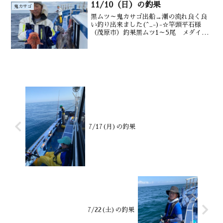
11/10（日）の釣果
鬼カサゴ
黒ムツ～鬼カサゴ出船→潮の流れ良く良
い釣り出来ました(^_-)-☆竿頭平石様
（茂原市）釣果黒ムツ1～5尾 メダイ1～
4尾 サバ 後半（一時間） オニ
4尾 カンコ 沖カサゴ 良型が釣れた水
深御宿沖180～ 220m水温 24.3 ℃
潮...
7/17(月)の釣果
7/22(土)の釣果