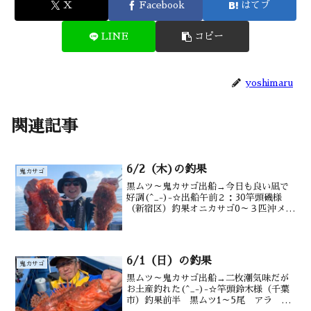
X
Facebook
はてブ
LINE
コピー
yoshimaru
関連記事
6/2（木)の釣果
鬼カサゴ
黒ムツ～鬼カサゴ出船→今日も良い凪で
好調(^_-)-☆出船午前２：30竿頭磯様
（新宿区）釣果オニカサゴ0～３匹沖メバ
ル０～２匹・メダイ・沖カサゴ交じる水
深御宿沖120～200m潮温・潮色19．
2℃ うす濁り↑吉井さん↑坂本さん↑久し
ぶりの政...
6/1（日）の釣果
鬼カサゴ
黒ムツ～鬼カサゴ出船→二枚潮気味だが
お土産釣れた(^_-)-☆竿頭鈴木様（千葉
市）釣果前半 黒ムツ1～5尾 アラ メ