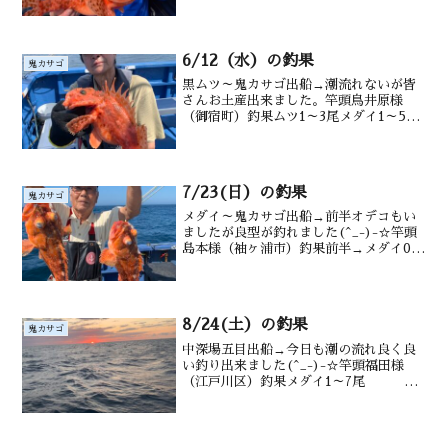
ダイ 鯖 後半 オニカサゴ1尾 カン
コ 沖カサゴも 水深御宿沖 150～
220m水温・潮色 2152℃ 澄み
6/12（水）の釣果
鬼カサゴ
黒ムツ～鬼カサゴ出船→潮流れないが皆
さんお土産出来ました。竿頭鳥井原様
（御宿町）釣果ムツ1～3尾メダイ1～5尾
オニカサゴ2尾沖カサゴ サバ 水深御宿
沖160～ 200m水温・潮色20.2℃ 澄み
7/23(日）の釣果
鬼カサゴ
メダイ～鬼カサゴ出船→前半オデコもい
ましたが良型が釣れました(^_-)-☆竿頭
島本様（袖ヶ浦市）釣果前半→メダイ0～
3尾 サバ後半→ オニカサゴ0～1 カ
ンコ0～3 沖メバル 沖カサゴ 水深御
宿沖120～180ｍ潮温・潮色20.5℃、濁り
8/24(土）の釣果
鬼カサゴ
中深場五目出船→今日も潮の流れ良く良
い釣り出来ました(^_-)-☆竿頭福田様
（江戸川区）釣果メダイ1～7尾 ア
ジ サバ多数 後半 鬼カサゴ0～2
尾 沖カサゴ 水深御宿沖160～ 200m
水温 27.1℃ 潮色 澄み