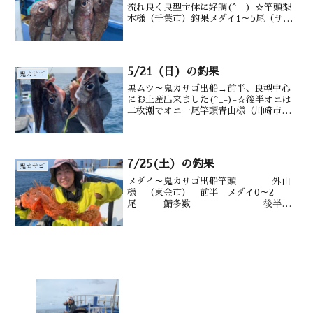
流れ良く良型主体に好調(^_-)-☆竿頭梨
本様（千葉市）釣果メダイ1～5尾（サバ
も）ムツ1～7尾 アラも水深御宿沖 220m
前後水温・潮色20.1℃ 澄み
5/21（日）の釣果
鬼カサゴ
黒ムツ～鬼カサゴ出船→前半、良型中心
にお土産出来ました(^_-)-☆後半オニは
二枚潮でオニ一尾竿頭青山様（川崎市）
釣果黒ムツ0～3尾、メダイ1～4尾 鬼カ
サゴ1尾 沖カサゴ サバ水深御宿沖100
～200ｍ前後潮温・潮色21.3℃、澄み
7/25(土）の釣果
鬼カサゴ
メダイ～鬼カサゴ出船竿頭 外山
様 （東金市） 前半 メダイ0～2
尾 鯖多数 後半カ
サゴオニ１ カンコも アラ 水深御宿
沖100～220m水温・潮色28.6℃ 澄み