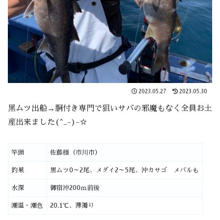
2023.05.27
2023.05.30
黒ムツ出船→胴付き専門で狙いサバの邪魔もなく全員お土
産出来ました(^_-)-☆
竿頭
佐藤様（市川市）
釣果
黒ムツ0～2尾、メダイ2～5尾、沖カサゴ メバルも
水深
御宿沖200ｍ前後
潮温・潮色
20.1℃、薄濁り