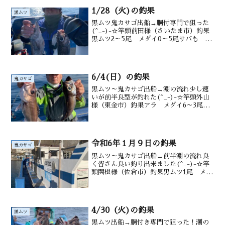
1/28（火)の釣果
黒ムツ
黒ムツ鬼カサゴ出船→胴付専門で狙った
(^_-)-☆竿頭前田様（さいたま市）釣果
黒ムツ2～5尾 メダイ0～5尾サバも
水深御宿沖190～220m水温 19.1℃ 潮
色 澄み
6/4(日）の釣果
鬼カサゴ
黒ムツ～鬼カサゴ出船→潮の流れ少し速
いが前半良型が釣れた(^_-)-☆竿頭外山
様（東金市）釣果アラ メダイ6～3尾、
黒ムツ0～2尾 鬼カサゴ1尾 沖カサ
ゴ も水深御宿沖170～200ｍ潮温・潮色
21.0℃、澄み
令和6年１月９日の釣果
鬼カサゴ
黒ムツ～鬼カサゴ出船→前半潮の流れ良
く皆さん良い釣り出来ました(^_-)-☆竿
頭関根様（佐倉市）釣果黒ムツ1尾 メダ
イ0～6匹 サバ オニ流れ速く型見ず
水深御宿沖100～220ｍ水温・潮色
20.4℃ 澄み
4/30（火)の釣果
黒ムツ
黒ムツ出船→胴付き専門で狙った！潮の