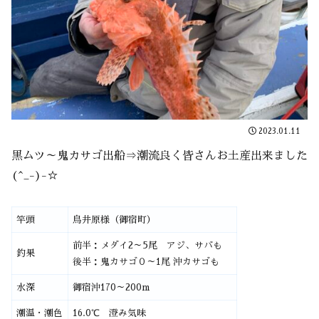
2023.01.11
黒ムツ～鬼カサゴ出船⇒潮流良く皆さんお土産出来ました
(^_-)-☆
竿頭
鳥井原様（御宿町）
前半：メダイ2～5尾 アジ、サバも
釣果
後半：鬼カサゴ０～1尾 沖カサゴも
水深
御宿沖170～200m
潮温・潮色
16.0℃ 澄み気味