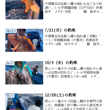
中深場五目出船⇒潮の流れも良くなり好
調(^_-)-☆竿頭福田様（江戸川区）釣果
前半 メダ2～8尾 鯖 後半オニ2
尾 カンコ 沖カサゴ-* 水深御宿
沖 160～200m水温・潮色 27.5℃ 澄み
7/21(月）の釣果
鬼カサゴ
中深場五目出船⇒潮の流れ速く苦戦( ｀
ー´)ノ竿頭橋本様（千葉市）釣果前半
メダ1～4尾 沖カサゴ 鯖 後半オ
ニカサゴ型見ず カンコ 沖カサ
ゴ 水深御宿沖 100～200m水温・潮
色 28.5℃ 澄み
10/3（木）の釣果
黒ムツ
黒ムツ～鬼カサゴ出船→潮の流れ少し速
いが良型が釣れた(^_-)-☆竿頭梨本様
（千葉市）釣果黒ムツ0～4尾 メダ
イ サバ 後半 オニカサゴ4
尾 カンコ 沖カサゴ 水深御宿沖120～
200m水温 27.1℃ 潮色 澄み
12/28(土)の釣果
黒ムツ
黒ムツ～鬼カサゴ出船→胴付き専門で狙
った。西風強く釣り難いがお土産出来ま
した(^_-)-☆8時３０分早早上がり竿頭土