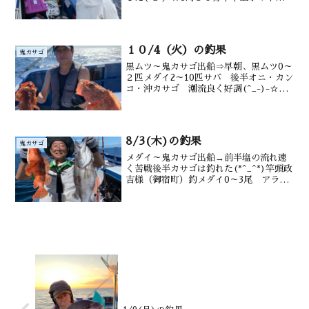
屋様（練馬区）釣果黒ムツ0（船酔い）～
6尾 メダイ0～3尾 サバ アジ
水深御宿沖200m前後水温 18.1 ℃ 潮
色...
１０/4（火）の釣果
鬼カサゴ
黒ムツ～鬼カサゴ出船⇒早朝、黒ムツ0～
２匹メダイ2～10匹サバ 後半オニ・カン
コ・沖カサゴ 潮流良く好調(^_-)-☆竿
頭鳥井原様（御宿町）釣果黒ムツ～2尾メ
ダイ2～10匹 鬼カサゴ 沖カサゴ カ
ンコ サバ交じる水深御宿沖130～
200m...
8/3(木)の釣果
鬼カサゴ
メダイ～鬼カサゴ出船→前半塩の流れ速
く苦戦後半カサゴは釣れた(*^_^*)竿頭政
吉様（御宿町）釣メダイ0～3尾 アラ
サバ 後半鬼カサゴ0～１尾 カンコ 沖
カサゴも水深御宿沖170～200ｍ潮温・潮
色27.0～24℃、澄み