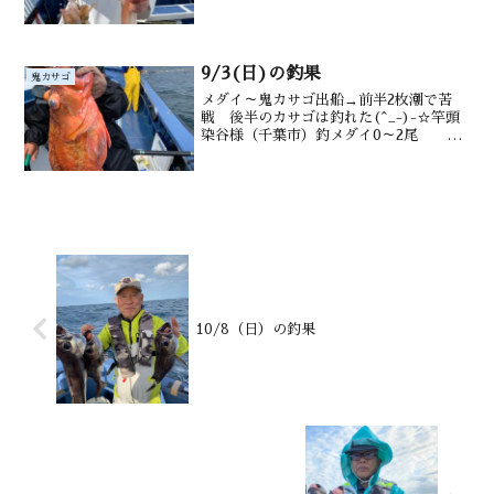
半：ヤリイカ 0（一人）～13ハイ（26～
48ｃｍ）アカイカ交じる 水深御宿沖
200m前後潮温・潮色16.8℃ 澄み
9/3(日)の釣果
鬼カサゴ
メダイ～鬼カサゴ出船→前半2枚潮で苦
戦 後半のカサゴは釣れた(^_-)-☆竿頭
染谷様（千葉市）釣メダイ0～2尾
後半 オニカサゴ0～2尾 沖カサゴ多
数 カンコ サバも水深御宿沖100～200
ｍ潮温・潮色27.0℃、澄み
10/8（日）の釣果