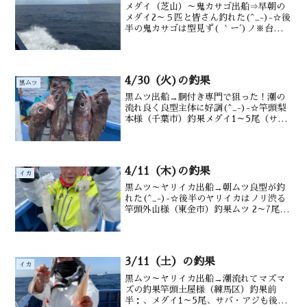
メダイ（芝山）～鬼カサゴ出船⇒早朝の
メダイ2～５匹と皆さん釣れた(^_-)-☆後
半の鬼カサゴは型見ず( ｀ー´)ノ※台風接
近中の為、通過後まで休船🙇竿頭吉井様
（千葉市）釣果メダイ2～5尾 ・沖カサ
ゴ・サバ交じる水深御宿沖100～200m潮
温...
4/30（火)の釣果
黒ムツ
黒ムツ出船→胴付き専門で狙った！潮の
流れ良く良型主体に好調(^_-)-☆竿頭梨
本様（千葉市）釣果メダイ1～5尾（サバ
も）ムツ1～7尾 アラも水深御宿沖 220m
前後水温・潮色20.1℃ 澄み
4/11（木)の釣果
イカ
黒ムツ～ヤリイカ出船→朝ムツ良型が釣
れた(^_-)-☆後半のヤリイカはノリ渋る
竿頭外山様（東金市）釣果ムツ 2～7尾、
ヤリイカ３ハイ水深御宿沖 180～220m水
温・潮色18.4℃ 澄み
3/11（土）の釣果
イカ
黒ムツ～ヤリイカ出船→潮流れてマズマ
ズの釣果竿頭土屋様（練馬区）釣果前
半：、メダイ1～5尾、サバ・アジも後