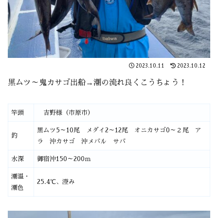
2023.10.11
2023.10.12
黒ムツ～鬼カサゴ出船→潮の流れ良くこうちょう！
竿頭
吉野様（市原市）
黒ムツ5～10尾 メダイ2～12尾 オニカサゴ0～２尾 ア
釣
ラ 沖カサゴ 沖メバル サバ
水深
御宿沖150～200ｍ
潮温・
25.4℃、澄み
潮色