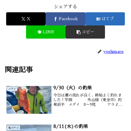
シェアする
X
Facebook
はてブ
LINE
コピー
yoshimaru
関連記事
9/30（火）の釣果
メダイ
今日は潮の流れが良く、終始よく釣れま
した！竿頭 外山様（東金市）釣
果前半 メダイ 0～9尾 アラ 2
尾 鯖、アジも後半 鬼カサゴ5
尾 沖メバル、カンコ、沖カサゴ
も 水深御宿沖 140～200m水温・潮色
25.0℃ 澄...
8/11(木)の釣果
鬼カサゴ