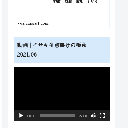
御宿 釣船 義丸 イサキ
yoshimaru1.com
動画 | イサキ多点掛けの極意
2021.06
動
画
プ
レ
ー
ヤ
00:00
27:00
ー