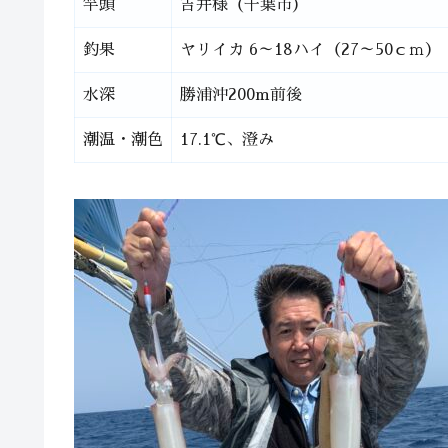
竿頭
吉井様（千葉市）
釣果
ヤリイカ 6～18ハイ（27～50ｃｍ）
水深
勝浦沖200m前後
潮温・潮色
17.1℃、澄み