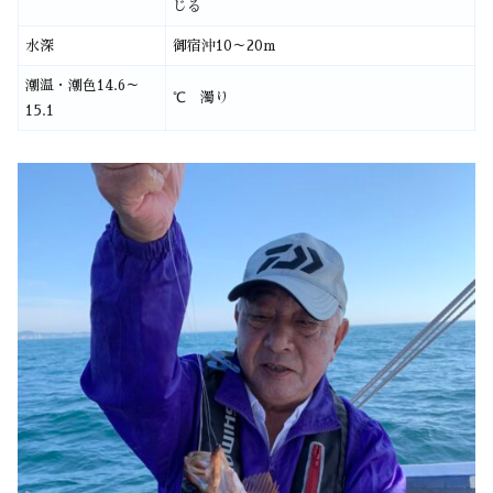
じる
水深
御宿沖10～20m
潮温・潮色14.6～
℃ 濁り
15.1