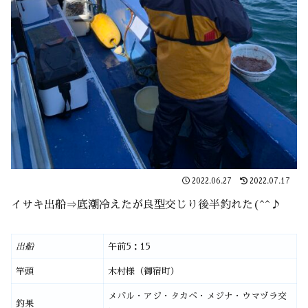
2022.06.27
2022.07.17
イサキ出船⇒底潮冷えたが良型交じり後半釣れた(^^♪
出船
午前5：15
竿頭
木村様（御宿町）
メバル・アジ・タカベ・メジナ・ウマヅラ交
釣果