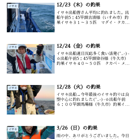
12/23（木）の釣果
イサキ
イサキ出船皆さん平均に釣れました。出
船午前5：45竿頭吉清様（いすみ市）釣
果イサキ３１～３５匹 マダイ・タカ
ベ・メジナ・ウマヅラ多数交じる水深御
宿沖タナ1２～2０m前後潮温・潮色１
６.8℃ 薄濁り仲佐さん↑良型トリプル
(^^♪２番手の都築さ...
12/24（金）の釣果
イサキ
イサキ出船連日反応多く食い活発(^_-)-
☆出船午前5：45竿頭染谷様（牛久市）
釣果イサキ４０～５０匹 タカベ・メジ
ナ・ウマヅラ多数交じる水深御宿沖タナ
１５m前後潮温・潮色１７.５℃ 薄濁り
岩城さんあと一歩で５０匹(*^_^*)
12/28（火）の釣果
イサキ
イサキ出船→今年最後のイサキ釣りは良
型中心に釣れました(^_-)-☆出船午前
６：００竿頭馬場様（牛久市）釣果イサ
キ２１～５０匹２０～３６㎝ マダイ・
シマアジ・タカベ・メジナ・ウマヅラ多
数交じる水深御宿沖タナ１２～２０m潮
温・潮色１６.５℃ ...
3/26（日）の釣果
イサキ
雨の中、ありがとうございました。今日