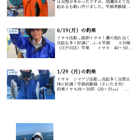
は良型が多かったですが、底潮冷えて反
応あるも喰い渋りました。竿頭斉藤様
（御宿町）釣果イサキ：20～35cm、0～
24匹（0匹は船酔いのお客様）、真鯛・
メバル・ウマヅラ混じる水深御宿沖タナ
12~20ｍ潮温・...
6/19(月）の釣果
イサキ
イサキ出船→抱卵イサキ！潮の流れ良く
反応も多く好調(^_-)-☆竿頭 土谷様
（江戸川区）竿果 イサキ 40～50匹
（20～3５㎝） アジ多数 メバ
ル交る 水深 御宿沖タナ8~16m潮
温・潮色 19.0℃ 薄濁り
1/29（月)の釣果
イサキ
イサキ シマアジ出船→反応多く良型主
体に好調！竿頭武藤様（さいたま市）
釣果イサキ28～50匹（20～35㎝） シマ
アジ（6～15匹）、ウマヅラ水深御宿沖タ
ナ12～20ｍ水温・潮色17.0℃ 澄み