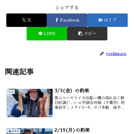
シェアする
X
Facebook
はてブ
LINE
コピー
yoshimaru
関連記事
3/3(金）の釣果
イカ
黒ムツ～ヤリイカ出船⇒潮の流れ良く終
日好調(^_-)-☆竿頭吉井様（千葉市）釣
果前半：メダイ3～9、サバ多数 後半：
ヤリイカ 6～17ハイ（30～48ｃｍ） 水
深御宿沖200m前後潮温・潮色16.3℃ 澄
み
2/19(月)の釣果
鬼カサゴ