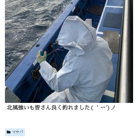
北風強いも皆さん良く釣れました( ｀ー´)ノ
マサバ