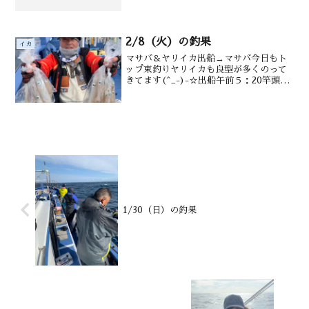
温・潮色15.7℃ 澄み
2/8（火）の釣果
イカ
マサバ＆ヤリイカ出船→マサバ今日もト
ップ束釣りヤリイカも良型が多くのって
きてます(^_-)-☆出船午前５：20竿頭関
根様（佐倉市）釣果真鯖皆さん満杯（30
～100ハイ） ヤリイカ３～２８ハイ
（23～４８㎝）水深勝浦沖１８０m前後
潮温・潮色...
1/30（日）の釣果