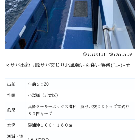
2022.01.31
2022.02.09
マサバ出船→豚サバ交じり北風強いも食い活発(^_-)-☆
出船
午前５：20
竿頭
小澤様（足立区）
真鯖クーラーボックス満杯 豚サバ交じりトップ束釣り
釣果
８０匹キープ
水深
勝浦沖１６０～１８０m
潮温・潮
1６.3℃澄み