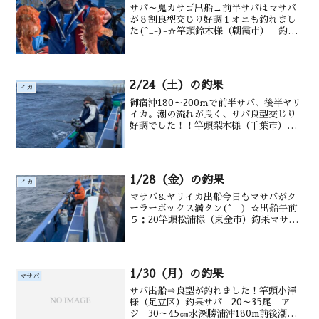
サバ～鬼カサゴ出船→前半サバはマサバ
が８割良型交じり好調１オニも釣れまし
た(^_-)-☆竿頭鈴木様（朝霞市） 釣果
マサバ30～52匹 （30～４3㎝） オ
ニカサゴ0～3尾カンコ 沖カサゴも水深
勝浦沖～御宿沖120～180ｍ水温・潮色
15....
2/24（土）の釣果
イカ
御宿沖180～200ｍで前半サバ、後半ヤリ
イカ。潮の流れが良く、サバ良型交じり
好調でした！！竿頭梨本様（千葉市）
釣果マサバ 25～50尾（30～43㎝）ヤリ
イカ 0～2尾水深御宿沖 180～200ｍ水
温・潮色18.5℃ 澄み
1/28（金）の釣果
イカ
マサバ＆ヤリイカ出船今日もマサバがク
ーラーボックス満タン(^_-)-☆出船午前
５：20竿頭松浦様（東金市）釣果マサバ
皆さんクーラーボックス！ ヤリイカ３
～９ハイ 水深勝浦沖１６０～１８０m
潮温・潮色1６.２℃澄み
1/30（月）の釣果
マサバ
サバ出船⇒良型が釣れました！竿頭小澤
様（足立区）釣果サバ 20～35尾 ア
ジ 30～45㎝水深勝浦沖180m前後潮