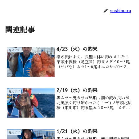
yoshimaru
関連記事
4/23（火）の釣果
鬼カサゴ
潮の流れよく、良型主体に釣れました！
竿頭小沢様（足立区）釣果メダイ0～3尾
（サバも）ムツ1～6尾オニカサゴ0～2尾
（カンコ、沖カサゴも）水深御宿沖 130
～220m水温・潮色19.2℃ 澄み
2/19（水）の釣果
鬼カサゴ
黒ムツ～鬼カサゴ出船→潮の流れ良いが
北風強く釣り難かった( ｀ー´)ノ竿頭北原
様（市川市）釣果黒ムツ0～2尾 メダイ1
～4尾 サバ アジも 後半オニ4尾
沖カサゴ イシナギ水深御宿沖160～
220m水温 16.5℃ 潮色 澄み
1/21（火）の釣果
鬼カサゴ
黒ムツ～鬼カサゴ出船→前半潮流れ好調