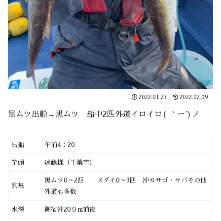
2022.01.23
2022.02.09
黒ムツ出船→黒ムツ 船中2匹外道イロイロ( ｀ー´)ノ
出船
午前4：20
竿頭
遠藤様（千葉市）
黒ムツ0～2匹 メダイ0～3匹 沖カサゴ・サバその他
釣果
外道も多数
水深
御宿沖20０m前後