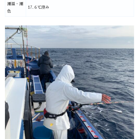
潮温・潮
17.６℃澄み
色