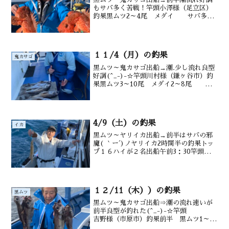
もサバ多く苦戦！竿頭小澤様（足立区）
釣果黒ムツ2～4尾 メダイ サバ多数
後半オニ0～3尾 カンコ 沖カサゴ
も 水深御宿沖130～220m水温
16.4℃ 潮色 澄み
１１/4（月）の釣果
鬼カサゴ
黒ムツ～鬼カサゴ出船→潮.少し流れ良型
好調(^_-)-☆竿頭川村様（鎌ヶ谷市）釣
果黒ムツ3～10尾 メダイ2～8尾 サ
バ 後半 オニ3尾 カンコ 沖カ
サゴ 水深御宿沖170～ 220m水温
24.7 ℃ 潮色 澄み
4/9（土）の釣果
イカ
黒ムツ～ヤリイカ出船→前半はサバの邪
魔( ｀ー´)ノヤリイカ2時間半の釣果トッ
プ１６ハイが２名出船午前3：30竿頭佐藤
様（市川市）釣果 ヤリイカ5～16ハイ
（40～５０㎝）水深御宿沖１6０～200ｍ
潮温・潮色 １6．3℃ 澄み秋山さん↑鈴
木...
１２/11（木））の釣果
黒ムツ
黒ムツ～鬼カサゴ出船⇒潮の流れ速いが
前半良型が釣れた(^_-)-☆竿頭
吉野様（市原市）釣果前半 黒ムツ1～5
尾 メジマグロ メダイ 鯖、