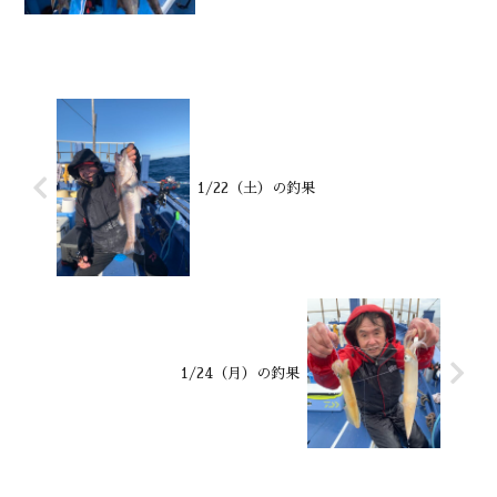
後半 カサゴ型見ず 水深御宿沖
110～220m水温・潮色 22.0℃ 澄み
1/22（土）の釣果
1/24（月）の釣果