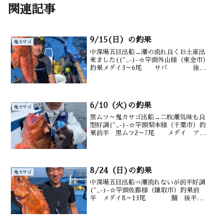
関連記事
9/15(日）の釣果
鬼カサゴ
中深場五目出船→潮の流れ良くお土産出
来ました((^_-)-☆竿頭外山様（東金市）
釣果メダイ3～6尾 サバ 後
半 鬼カサゴ4尾 カンコ 沖カサゴ ム
シガレイ水深御宿沖170～ 200m水温
27.8℃ 潮色 澄み
6/10（火)の釣果
鬼カサゴ
黒ムツ～鬼カサゴ出船→二枚潮気味も良
型好調(^_-)-☆竿頭梨本様（千葉市）釣
果前半 黒ムツ2～7尾 メダイ ア
ジ 鯖 後半 オニカサゴ1尾 カン
コ 沖カサゴも 水深御宿沖 150～
220m水温・潮色 20.7℃ 澄み
8/24（日)の釣果
鬼カサゴ
中深場五目出船⇒潮流れないが前半好調
(^_-)-☆竿頭佐藤様（鎌取市）釣果前
半 メダイ8～13尾 鯖 後半
オニ 1匹 沖カサゴ カンコ
も 水深御宿沖 140～200m水温・潮色