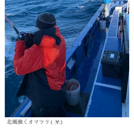
北風強くオマツリ( ;∀;)