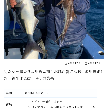
2022.12.27
2022.12.31
黒ムツ～鬼カサゴ出銑→前半北風が皆さんお土産出来まし
た。後半オニは一時間の釣果
竿頭
青山様（川崎市）
メダイ1～5尾 黒ムツ
釣果
サバ・アジも 後半鬼カサゴ０～1尾沖カサゴも