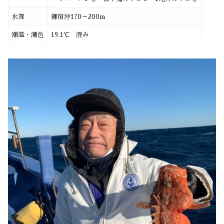
水深
御宿沖170～200m
潮温・潮色
19.1℃ 澄み