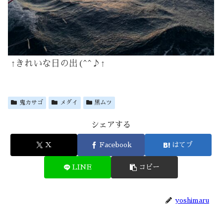
↑きれいな日の出(^^♪↑
鬼カサゴ
メダイ
黒ムツ
シェアする
X
Facebook
はてブ
LINE
コピー
yoshimaru