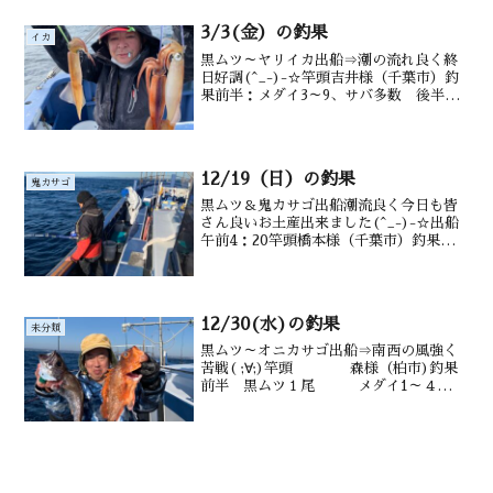
26.7℃ 澄み
3/3(金）の釣果
イカ
黒ムツ～ヤリイカ出船⇒潮の流れ良く終
日好調(^_-)-☆竿頭吉井様（千葉市）釣
果前半：メダイ3～9、サバ多数 後半：
ヤリイカ 6～17ハイ（30～48ｃｍ） 水
深御宿沖200m前後潮温・潮色16.3℃ 澄
み
12/19（日）の釣果
鬼カサゴ
黒ムツ＆鬼カサゴ出船潮流良く今日も皆
さん良いお土産出来ました(^_-)-☆出船
午前4：20竿頭橋本様（千葉市）釣果黒
ムツ１匹 目鯛0～３匹オニカサゴ0～１
匹（サバ・沖カサゴその他外道多数！）
水深御宿沖1０0～20０m前後潮温・潮色
18.2℃...
12/30(水)の釣果
未分類
黒ムツ～オニカサゴ出船⇒南西の風強く
苦戦( ;∀;)竿頭 森様（柏市)釣果
前半 黒ムツ１尾 メダイ1～４
尾 アジ 鯖、後半 オニカサゴ4
尾 沖カサゴも 水深御宿沖
100～220m水温・潮色 19.4℃ 澄み