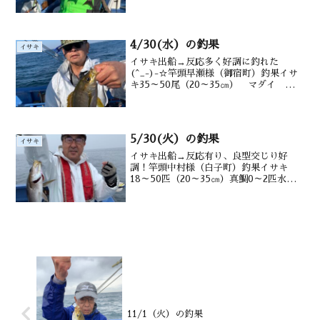
マダイ シマアジ交じる水深御宿沖12～
20ｍ潮温・潮色23.0℃、薄濁り
4/30(水）の釣果
イサキ
イサキ出船→反応多く好調に釣れた
(^_-)-☆竿頭早瀬様（御宿町）釣果イサ
キ35～50尾（20～35㎝） マダイ メバ
ル タカベ メジナ ウマヅラも水深御
宿沖 タナ12～20m水温・潮色 15.3℃
澄み
5/30(火）の釣果
イサキ
イサキ出船→反応有り、良型交じり好
調！竿頭中村様（白子町）釣果イサキ
18～50匹（20～35㎝）真鯛0～2匹水深
御宿沖タナ12~20m潮温・潮色19.5.℃
薄濁り
11/1（火）の釣果