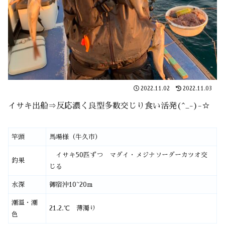
2022.11.02
2022.11.03
イサキ出船⇒反応濃く良型多数交じり食い活発(^_-)-☆
竿頭
馬場様（牛久市）
イサキ50匹ずつ マダイ・メジナソーダーカツオ交
釣果
じる
水深
御宿沖10~20m
潮温・潮
21.2.℃ 薄濁り
色