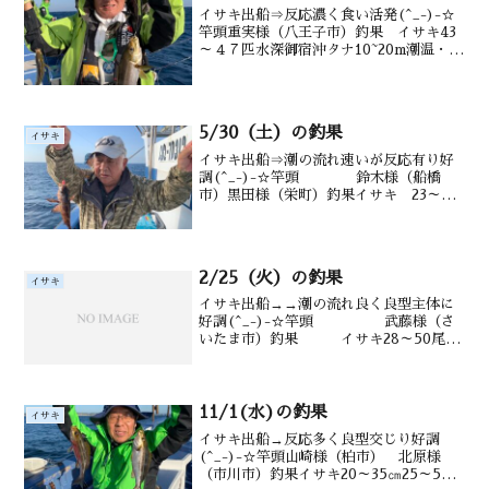
イサキ出船⇒反応濃く食い活発(^_-)-☆
竿頭重実様（八王子市）釣果 イサキ43
～４７匹水深御宿沖タナ10~20m潮温・潮
色21.8.℃ 澄み気味
5/30（土）の釣果
イサキ
イサキ出船⇒潮の流れ速いが反応有り好
調(^_-)-☆竿頭 鈴木様（船橋
市）黒田様（栄町）釣果イサキ 23～50
尾（２1～36㎝）メバル ウマヅラ
も 水深御宿沖タナ10～18m水
温・潮色21.5℃ 澄み気味
2/25（火）の釣果
イサキ
イサキ出船→→潮の流れ良く良型主体に
好調(^_-)-☆竿頭 武藤様（さ
いたま市）釣果 イサキ28～50尾
（２名） サイズ（20～３5㎝） マダ
イ ウマヅラも水深 御宿沖12～
20m水温 16.1℃ 潮色 澄み気味
11/1(水)の釣果
イサキ
イサキ出船→反応多く良型交じり好調
(^_-)-☆竿頭山崎様（柏市） 北原様
（市川市）釣果イサキ20～35㎝25～50匹