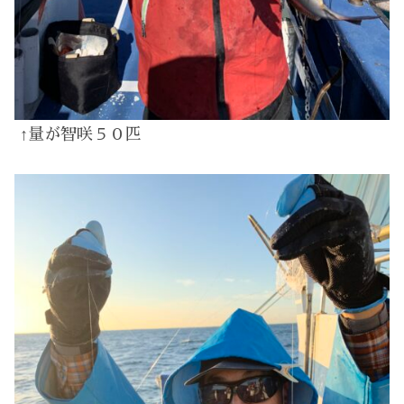
↑量が智咲５０匹