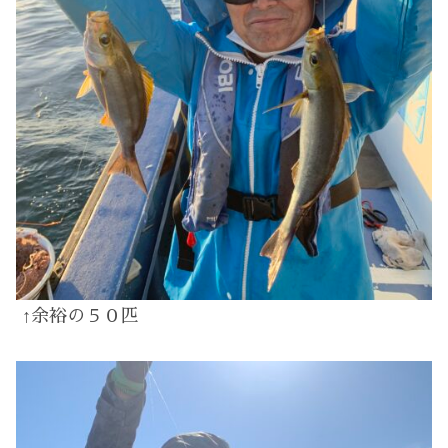
↑余裕の５０匹