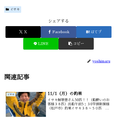
イサキ
シェアする
X
Facebook
はてブ
LINE
コピー
yoshimaru
関連記事
11/1（月）の釣果
イサキ
イサキ解禁皆さん50匹！！（船酔いのお
客様３８匹）出船午前5：３0竿頭新保様
（松戸市）釣果イサキ３８～５０匹 ス
マガツオ水深御宿沖１0～20m前後潮温・
潮色23.1℃・澄み↑笹川さんも５０匹