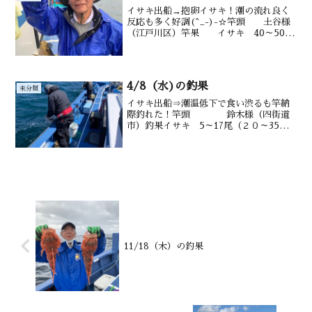
イサキ出船→抱卵イサキ！潮の流れ良く
反応も多く好調(^_-)-☆竿頭 土谷様
（江戸川区）竿果 イサキ 40～50匹
（20～3５㎝） アジ多数 メバ
ル交る 水深 御宿沖タナ8~16m潮
温・潮色 19.0℃ 薄濁り
4/8（水)の釣果
未分類
イサキ出船⇒潮温低下で食い渋るも竿納
際釣れた！竿頭 鈴木様（四街道
市）釣果イサキ 5～17尾（２０～35㎝
ハタ タカベ アジ ウマヅラ
も 水深御宿～海中公園沖タナ12
～35m水温・潮色13.℃ 澄み
11/18（木）の釣果