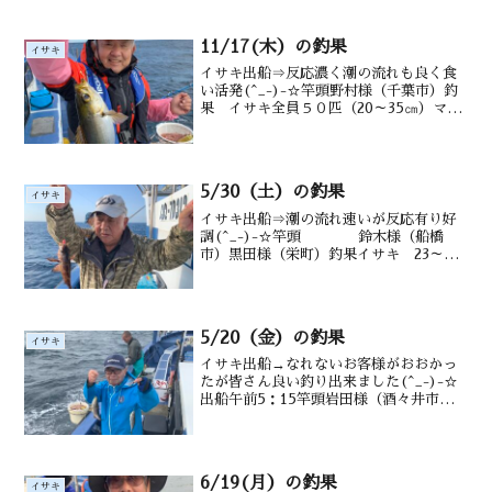
(^^)/土谷さん良型トリプル↑斎藤さん良
型ダブル...
11/17(木）の釣果
イサキ
イサキ出船⇒反応濃く潮の流れも良く食
い活発(^_-)-☆竿頭野村様（千葉市）釣
果 イサキ全員５０匹（20～35㎝）マダ
イ・メジナ交じる水深御宿沖タナ1２
~25m潮温・潮色21.0.℃ 澄み矢部さん↑
一本の梁に２匹(^^♪武田さん↑釣れす
ぎ!...
5/30（土）の釣果
イサキ
イサキ出船⇒潮の流れ速いが反応有り好
調(^_-)-☆竿頭 鈴木様（船橋
市）黒田様（栄町）釣果イサキ 23～50
尾（２1～36㎝）メバル ウマヅラ
も 水深御宿沖タナ10～18m水
温・潮色21.5℃ 澄み気味
5/20（金）の釣果
イサキ
イサキ出船→なれないお客様がおおかっ
たが皆さん良い釣り出来ました(^_-)-☆
出船午前5：15竿頭岩田様（酒々井市）
釣果イサキ12～４０匹（20～３5㎝）
メバル・クロダイ・アジ・ウマヅラ・交
じる水深御宿沖10～15mのタナ潮温・潮
色１8....
6/19(月）の釣果
イサキ