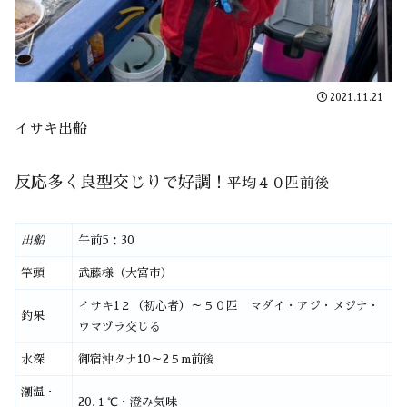
2021.11.21
イサキ出船
反応多く良型交じりで好調！
平均４０匹前後
出船
午前5：30
竿頭
武藤様（大宮市）
イサキ1２（初心者）～５０匹 マダイ・アジ・メジナ・
釣果
ウマヅラ交じる
水深
御宿沖タナ10～2５m前後
潮温・
20.１℃・澄み気味