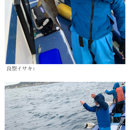
良型イサキ↑