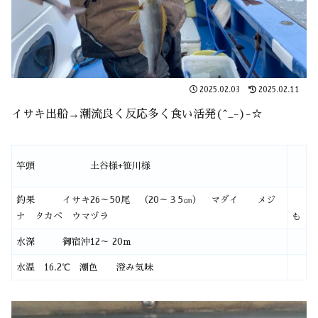
2025.02.03
2025.02.11
イサキ出船→潮流良く反応多く食い活発(^_-)-☆
竿頭 土谷様+笹川様
釣果 イサキ26～50尾 （20～３5㎝） マダイ メジ
ナ タカベ ウマヅラ
も
水深 御宿沖12～ 20m
水温 16.2℃ 潮色 澄み気味