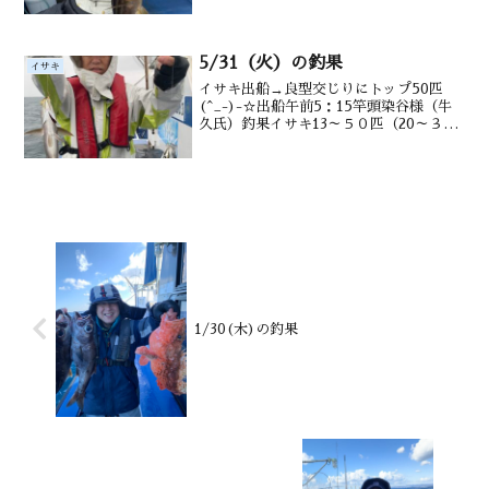
水深 御宿沖タナ10~15m潮温・潮色
23℃ 澄み
5/31（火）の釣果
イサキ
イサキ出船→良型交じりにトップ50匹
(^_-)-☆出船午前5：15竿頭染谷様（牛
久氏）釣果イサキ13～５０匹（20～３5
㎝） メバル・アジ多数・ウマヅラ・交
じる水深御宿沖10～20mのタナ潮温・潮
色１7.1℃ 薄濁り
1/30(木)の釣果