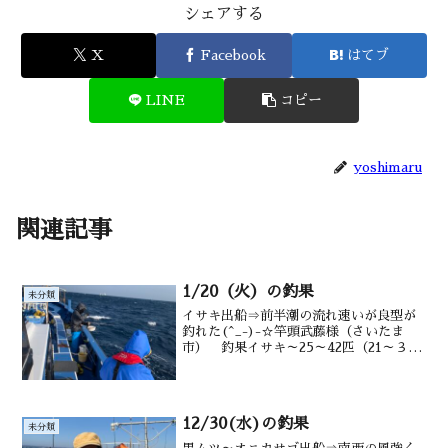
シェアする
X
Facebook
はてブ
LINE
コピー
yoshimaru
関連記事
1/20（火）の釣果
未分類
イサキ出船⇒前半潮の流れ速いが良型が
釣れた(^_-)-☆竿頭武藤様（さいたま
市） 釣果イサキ～25～42匹（21～３6
㎝） マダイ タカベ 交じる水
深御宿沖 タナ18～35m水温・潮色
17.5℃ 澄み
12/30(水)の釣果
未分類