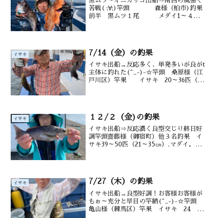
黒ムツ～オニカサゴ出船⇒南西の風強く
苦戦( ;∀;)竿頭 森様（柏市)釣果
前半 黒ムツ１尾 メダイ1～４
尾 アジ 鯖、後半 オニカサゴ4
尾 沖カサゴも 水深御宿沖
100～220m水温・潮色 19.4℃ 澄み
7/14（金）の釣果
イサキ
イサキ出船→反応多く、単発多いが良がt
主体に釣れた(^_-)-☆竿頭 桑原様（江
戸川区）竿果 イサキ 20～36匹（20
～35㎝）マダイ1～4匹タメジ
ナ アジ 水深 御宿沖タ
ナ10~m潮温・潮色 20.5℃ 濁り
１２/２（金)の釣果
イサキ
イサキ出船⇒反応濃く良型交じり終日好
調竿頭齋藤様（御宿町）他３名釣果 イ
サキ39～50匹（21～35㎝）.マダイ．ア
ジ.メジナ.交じる水深御宿沖タナ1２~20m
潮温・潮色20.0.℃ 薄濁り矢部さんも５
０匹↑にマダイも野村さんも５０匹↑久
し...
7/27（木）の釣果
イサキ
イサキ出船→良型好調！お客様お客様が
もぉ～充分と早目の竿納(^_-)-☆竿頭
亀山様（練馬区）竿果 イサキ 24 ～
44匹（20～35㎝）メジナ アジ多数