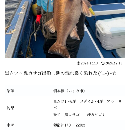
2024.12.13
2024.12.18
黒ムツ～鬼カサゴ出船→潮の流れ良く釣れた(^_-)-☆
竿頭
桐本様（いすみ市）
黒ムツ1～6尾 メダイ2～4尾 アラ サ
釣果
バ
後半 鬼カサゴ 沖カサゴも
水深
御宿沖170～ 220m