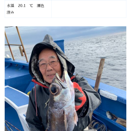
水温 20.1 ℃ 潮色
澄み