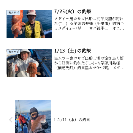
7/25(火）の釣果
鬼カサゴ
メダイ～鬼カサゴ出船→前半良型が釣れ
た(^_-)-☆竿頭吉井様（千葉市）釣前半
→メダイ2～7尾 サバ後半→ オニカ
サゴ0～1 カンコ0～3 沖メバル 沖カ
サゴ 水深御宿沖120～180ｍ潮温・潮色
23.5℃、濁り後半潮流れずオニ1尾
1/13（土)の釣果
鬼カサゴ
黒ムツ～鬼カサゴ出船→潮の流れ良く朝
から好調に釣れた(^_-)-☆竿頭川島様
（横芝光町）釣果黒ムツ0～2尾 メダイ
0～5匹 サバ オニカサゴ0～2尾 沖カ
サゴも 水深御宿沖130～220ｍ水温・潮
色16.0℃ 澄み
１２/11（水）の釣果