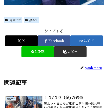
鬼カサゴ
黒ムツ
シェアする
X
Facebook
はてブ
LINE
コピー
yoshimaru
関連記事
１２/２９（金)の釣果
鬼カサゴ
黒ムツ～鬼カサゴ出船→前半潮の流れ速
いが皆さんお土産出来ました(^^♪竿頭鈴