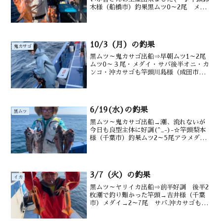
木様（船橋市）釣果黒ムツ0～2尾 メダ
イ0～3匹 サバ カンコ0～4尾 沖カサ
ゴも水深御宿沖120～220ｍ水温・潮色
19.2℃ 澄み
10/3（月）の釣果
鬼カサゴ
黒ムツ～鬼カサゴ出船⇒早朝ムツ1～2尾
ムツ0～３尾・メダイ・サバ後半オニ・カ
ンコ・沖カサゴも竿頭川島様（成田市）
釣果黒ムツ1～2尾 鬼カサゴ1尾 沖カ
サゴ カンコ サバ交じる水深御宿沖120
～200m潮温・潮色26.7℃ 澄み
6/19(水)の釣果
黒ムツ
黒ムツ～鬼カサゴ出船→潮、流れないが
今日も良型主体に好調(^_-)-☆竿頭梨本
様（千葉市）釣果ムツ2～5尾アラメダイ
オニカサゴ カンコ ムシガレイ沖カサ
ゴ 沖メバル サバ 水深御宿沖160～
220m水温・潮色19.8℃ 薄濁り
3/7（火）の釣果
イカ
黒ムツ～ヤリイカ出船⇒前半好調 後半2
枚潮で釣り難かった竿頭→吉井様（千葉
市）メダイ→2～7尾 サバ.沖カサゴも後
半ヤリイカ→1～11ハイスルメ交じる