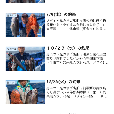
御宿沖 160～220m水温・潮色20.3℃ 澄
み
7/9(木）の釣果
鬼カサゴ
メダイ～鬼カサゴ出船⇒潮の流れ速く釣
り難いもアラやオニも釣れました(^_-)-
☆竿頭 外山様（東金市）釣果前
半 メダイ0～4尾 アラ 鯖も後
半 オニ２尾 カンコも 水深御宿
沖100～200m水温・潮色25.6℃ 澄み
１０/２３（水）の釣果
鬼カサゴ
黒ムウ～鬼カサゴ出船→潮少し流れ良型
交じり釣れました(^_-)-☆竿頭梨本様
（千葉市）釣果黒ムツ2～6尾 メダイ1～
6尾 サバ 後半 オニ２．５
尾 カンコ 沖カサゴ 水深御宿沖
17170～ 200m水温 24.0 ℃ 潮色 澄
み
12/26(火）の釣果
黒ムツ
黒ムツ～鬼カサゴ出船→前半潮の流れ良
く好調(^_-)-☆竿頭梨本様（千葉市）釣
果黒ムツ0～6尾 メダイ1～4匹 サバ
多数オニカサゴ0～２尾 カンコ 沖カサ
ゴも水深御宿沖120～220ｍ水温・潮色
20.5℃ 澄み