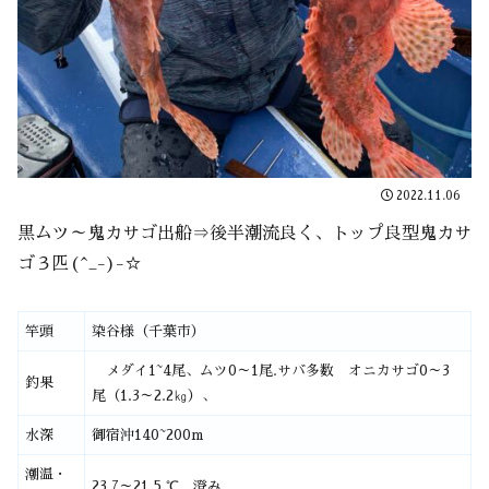
2022.11.06
黒ムツ～鬼カサゴ出船⇒後半潮流良く、トップ良型鬼カサ
ゴ３匹(^_-)-☆
竿頭
染谷様（千葉市）
メダイ1~4尾、ムツ0～1尾.サバ多数 オニカサゴ0～3
釣果
尾（1.3～2.2㎏）、
水深
御宿沖140~200m
潮温・
23.7～21.5.℃ 澄み