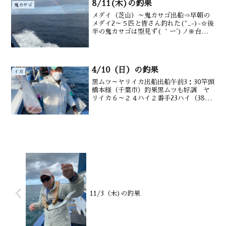
8/11(木)の釣果
鬼カサゴ
メダイ（芝山）～鬼カサゴ出船⇒早朝の
メダイ2～５匹と皆さん釣れた(^_-)-☆後
半の鬼カサゴは型見ず( ｀ー´)ノ※台風接
近中の為、通過後まで休船🙇竿頭吉井様
（千葉市）釣果メダイ2～5尾 ・沖カサ
ゴ・サバ交じる水深御宿沖100～200m潮
温...
4/10（日）の釣果
イカ
黒ムツ～ヤリイカ出船出船午前3：30竿頭
橋本様（千葉市）釣果黒ムツも好調 ヤ
リイカ６～２４ハイ２番手23ハイ（38～
５０㎝）水深御宿沖１7+０～200ｍ潮
温・潮色 １6．3℃ 澄み
11/3（木)の釣果