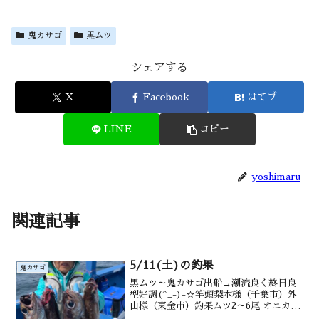
鬼カサゴ
黒ムツ
シェアする
X
Facebook
はてブ
LINE
コピー
yoshimaru
関連記事
5/11(土)の釣果
鬼カサゴ
黒ムツ～鬼カサゴ出船→潮流良く終日良
型好調(^_-)-☆竿頭梨本様（千葉市）外
山様（東金市）釣果ムツ2～6尾 オニカサ
ゴ0～4尾沖カサゴ カンコメダイも水深