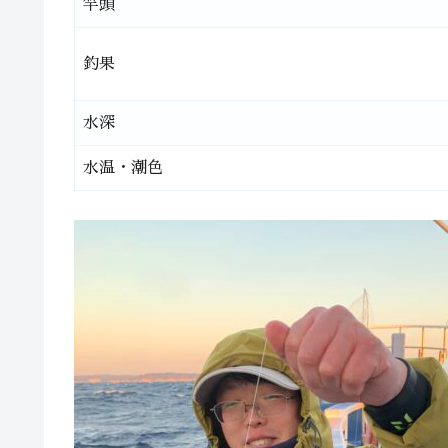
竿頭
釣果
水深
水温・潮色