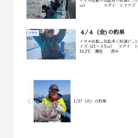
イサキ出船⇒反応有り好調(^_
㎝） マダイ シマアジ ウマ
４/４（金)の釣果
イサキ
イサキ出船→反応多く好調(^
イズ（21～３5㎝） マダ
16.2℃ 潮色 澄み
1/27（火）の釣果