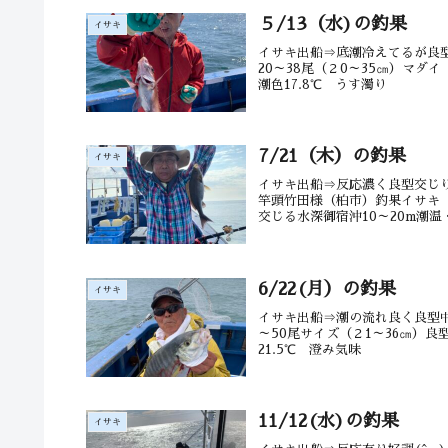
５/13（水)の釣果
イサキ
イサキ出船⇒底潮冷えてるが良
20～38尾（２0～35㎝）マ
潮色17.8℃ うす濁り
7/21（木）の釣果
イサキ
イサキ出船⇒反応濃く良型交じり
竿頭竹田様（柏市）釣果イサキ（
交じる水深御宿沖10～20m潮温・潮
6/22(月）の釣果
イサキ
イサキ出船⇒潮の流れ良く良型
～50尾サイズ（２1～36㎝
21.5℃ 澄み気味
11/12(水)の釣果
イサキ