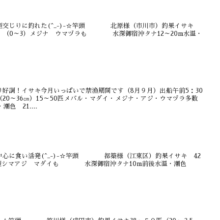
型交じりに釣れた(^_-)-☆竿頭 北原様（市川市）釣果イサキ
ダイ （0～3）メジナ ウマヅラも 水深御宿沖タナ12～20m水温・
好調！イサキ今月いっぱいで禁漁期間です（8月９月）出船午前5：30
20～36㎝）15～50匹メバル・マダイ・メジナ・アジ・ウマヅラ多数
色 21....
中心に食い活発(^_-)-☆竿頭 都築様（江東区）釣果イサキ 42
）良型シマアジ マダイも 水深御宿沖タナ10m前後水温・潮色