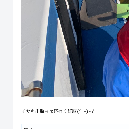
イサキ出船⇒反応有り好調(^_-)-☆