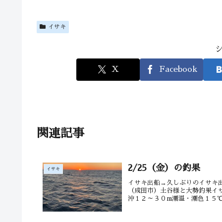
イサキ
X
Facebook
関連記事
2/25（金）の釣果
イサキ
イサキ出船→久しぶりのイサキ
（成田市）土谷様と大勢釣果イ
沖１２～３０m潮温・潮色１５