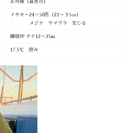
正司様（冨里市）
イサキ～24～50匹（21～３5㎝）
メジナ ウマヅラ 交じる
御宿沖 タナ12～35m
17.5℃ 澄み