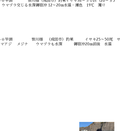
-)-☆竿頭 笹川様（成田市）釣果イサキ38～５０匹（20～３5
ヅラ交じる水深御宿沖 12～20m水温・潮色 19℃ 濁り
_-)-☆竿頭 笹川様 （成田市）釣果 イサキ25～50尾 サ
イ シマアジ メジナ ウマヅラも水深 御宿沖20m前後 水温