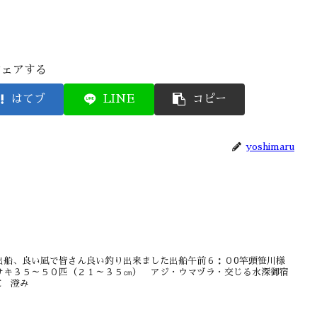
シェアする
はてブ
LINE
コピー
yoshimaru
出船、良い凪で皆さん良い釣り出来ました出船午前６：０0竿頭笹川様
サキ３５～５０匹（２１～３５㎝） アジ・ウマヅラ・交じる水深御宿
℃ 澄み