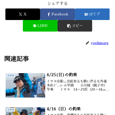
シェアする
X
Facebook
はてブ
LINE
コピー
yoshimaru
関連記事
6/25(日)の釣果
イサキ
イサキ出船→反応有るも喰い渋るも外道
多彩(^_-)-☆竿頭 小川様（銚子市）
竿果 イサキ 14～25匹（20～34㎝）
メバル0～３匹タカベ メジナ ウマヅ
ラ アジ多数 マダイ交る 水
深 御宿沖タナ10~20m潮温・潮
色 2...
4/16（日）の釣果
イサキ