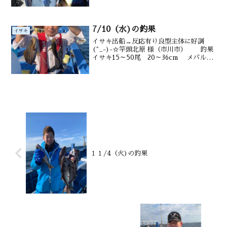
御宿沖タナ12~20m潮温・潮色14.2℃ 澄
み↑反応濃く(^_-)-☆↑河野さん↑吉野...
7/10（水)の釣果
イサキ
イサキ出船→反応有り良型主体に好調
(^_-)-☆竿頭北原 様（市川市） 釣果
イサキ15～50尾 20～36cm メバル
メジナ ウマヅラ交じる水深御宿沖タナ
15～20ｍ水温 20.1℃・潮色 濁り
１１/4（火)の釣果