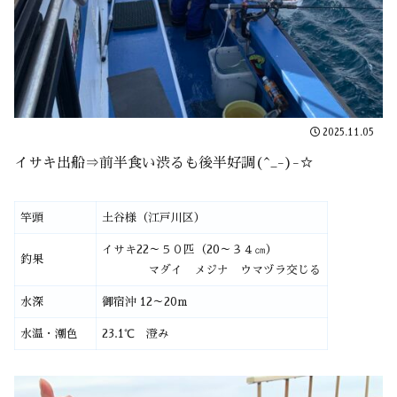
2025.11.05
イサキ出船⇒前半食い渋るも後半好調(^_-)-☆
竿頭
土谷様（江戸川区）
イサキ22～５０匹（20～３４㎝）
釣果
マダイ メジナ ウマヅラ交じる
水深
御宿沖 12～20m
水温・潮色
23.1℃ 澄み