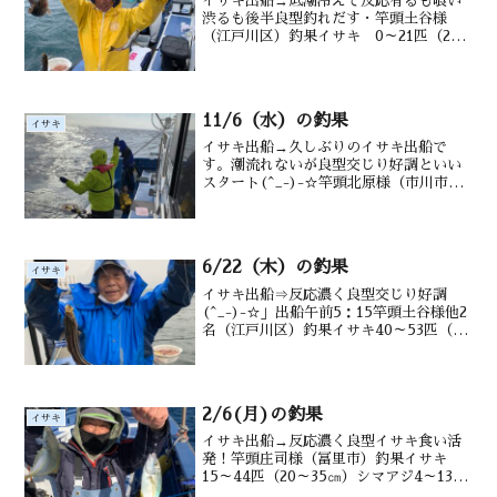
イサキ出船→底潮冷えて反応有るも喰い
渋るも後半良型釣れだす・竿頭土谷様
（江戸川区）釣果イサキ 0～21匹（20
～35㎝）シマアジ メバルウマヅラ交じ
る水深御宿沖タナ12~20m潮温・潮色
14.5.℃ 濁り
11/6（水）の釣果
イサキ
イサキ出船→久しぶりのイサキ出船で
す。潮流れないが良型交じり好調といい
スタート(^_-)-☆竿頭北原様（市川市）
釣果イサキ30～48尾 （20～３５㎝）
マダイも水深御宿沖12～ 20m水温
22.1 ℃ 潮色 澄み気味
6/22（木）の釣果
イサキ
イサキ出船⇒反応濃く良型交じり好調
(^_-)-☆」出船午前5：15竿頭土谷様他2
名（江戸川区）釣果イサキ40～53匹（20
～３5㎝） メジナ・メバル・タカベ・ア
ジ多数交じる水深御宿沖10～20mのタナ
潮温・潮色１8.2℃ 濁り上山さん↑北
原...
2/6(月)の釣果
イサキ
イサキ出船→反応濃く良型イサキ食い活
発！竿頭庄司様（冨里市）釣果イサキ
15～44匹（20～35㎝）シマアジ4～13
匹 マダイ メジナウマヅラ交じる水深