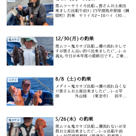
黒ムツ～ヤリイカ出船→皆さんお土産出
来ました出船午前3：15竿頭鳥井原様（御
宿町）釣果 ヤリイカ2～10ハイ（30～
５0㎝）スルメ交じる水深御宿沖１7０～
200ｍ潮温・潮色 18．0℃ 澄み↑柏原
さん↑吉井さん↑北原さん
12/30(月)の釣果
鬼カサゴ
黒ムツ～鬼カサゴ出船→潮の流れ少しで
すが皆さん良い釣り出来ました(^_-)-☆
義丸.今日が本年度の最終日です。ご乗船
ありがとうございました。では良いお年
を… 来年の初出船は1/8（水）→イサキ
出船 1/9（木）→黒ムツ鬼カサゴ出船で
す竿頭橋...
8/8（土)の釣果
メダイ
メダイ～鬼カサゴ出船⇒潮の流れ良くな
り皆さんお土産出来ました(^_-)-☆竿
頭 外山様 （東金市） 前半
メダイ3～12尾 スルメ 鯖
も 後半 オニ７尾 カ
ンコ 沖カサゴも 水深御宿沖180～
200m水温・潮色28....
5/26(木）の釣果
鬼カサゴ
黒ムツ＆鬼カサゴ出船→潮流れないが全
員お土産出来ました(^_-)-☆出船午前