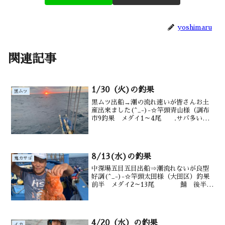
yoshimaru
関連記事
1/30（火)の釣果
黒ムツ
黒ムツ出船→潮の流れ速いが皆さんお土
産出来ました(^_-)-☆竿頭青山様（調布
市9釣果 メダイ1～4尾 .サバ多い
後半アラ狙うも型見ず水深御宿沖220ｍ前
後水温・潮色18.5℃ 澄み
8/13(水)の釣果
鬼カサゴ
中深場五目五目出船⇒潮流れないが良型
好調(^_-)-☆竿頭太田様（大田区）釣果
前半 メダイ2～13尾 鯖 後半オ
ニ0～３匹 沖カサゴ カンコも 水深
御宿沖 150～200m水温・潮色 26.5℃
澄み
4/20（水）の釣果
イカ