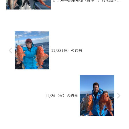
２：30竿頭泉類様（君津市）釣果黒ム
ツ・オニカサゴ・カンコ・メダイ・沖メ
バル・沖カサゴ・サバ交じる水深御宿沖
150～200m潮温・潮色1８．7℃ 澄み↑
吉井さん↑磯...
11/22(金）の釣果
11/26（火）の釣果