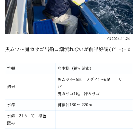
2024.11.24
黒ムツ～鬼カサゴ出船→潮流れないが前半好調((^_-)-☆
竿頭
島本様（袖ヶ浦市）
黒ムツ3～6尾 メダイ1～6尾 サ
釣果
バ
鬼カサゴ1尾 沖カサゴ
水深
御宿沖130～ 220m
水温 21.6 ℃ 潮色
澄み