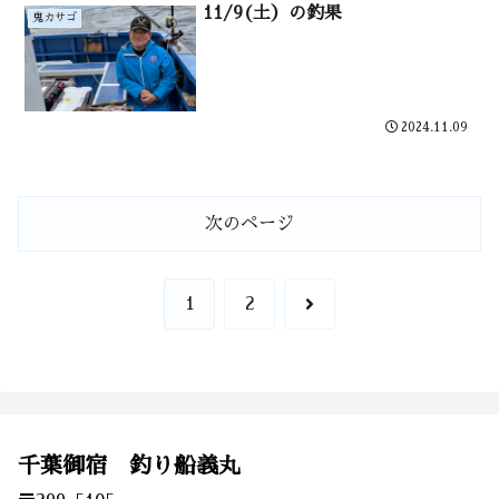
11/9(土）の釣果
鬼カサゴ
2024.11.09
次のページ
次
1
2
へ
千葉御宿 釣り船義丸